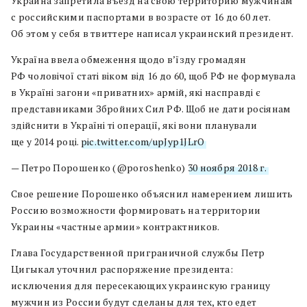
Украина запретила въезд на свою территорию мужчинам
с российскими паспортами в возрасте от 16 до 60 лет.
Об этом у себя в твиттере написал украинский президент.
Україна ввела обмеження щодо в’їзду громадян
РФ чоловічої статі віком від 16 до 60, щоб РФ не формувала
в Україні загони «приватних» армій, які насправді є
представниками Збройних Сил РФ. Щоб не дати росіянам
здійснити в Україні ті операції, які вони планували
ще у 2014 році.
pic.twitter.com/upJyp1JLrO
— Петро Порошенко (@poroshenko)
30 ноября 2018 г.
Свое решение Порошенко объяснил намерением лишить
Россию возможности формировать на территории
Украины «частные армии» контрактников.
Глава Государственной приграничной службы Петр
Цигыкал уточнил распоряжение президента:
исключения для пересекающих украинскую границу
мужчин из России будут сделаны для тех, кто едет