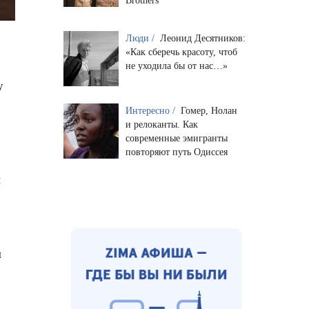
Brothers
Люди /
Леонид Десятников:
«Как сберечь красоту, чтоб
не уходила бы от нас…»
у
Интересно /
Гомер, Нолан
и релоканты. Как
современные эмигранты
повторяют путь Одиссея
и
л