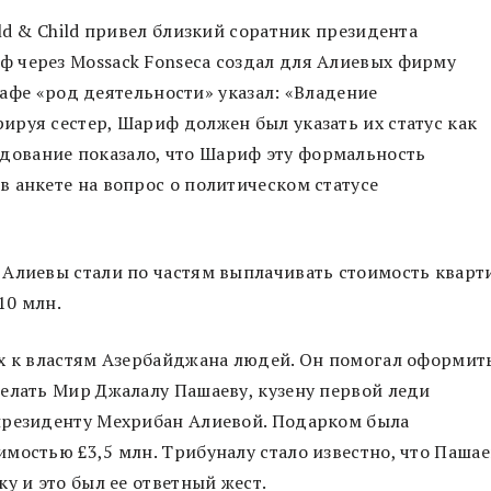
ld & Child привел близкий соратник президента
 через Mossack Fonseca создал для Алиевых фирму
графе «род деятельности» указал: «Владение
руя сестер, Шариф должен был указать их статус как
сследование показало, что Шариф эту формальность
 анкете на вопрос о политическом статусе
 Алиевы стали по частям выплачивать стоимость кварт
10 млн.
их к властям Азербайджана людей. Он помогал оформит
елать Мир Джалалу Пашаеву, кузену первой леди
президенту Мехрибан Алиевой. Подарком была
мостью £3,5 млн. Трибуналу стало известно, что Пашае
у и это был ее ответный жест.