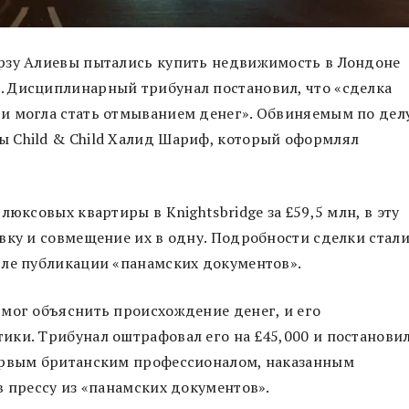
рзу Алиевы пытались купить недвижимость в Лондоне
 Дисциплинарный трибунал постановил, что «сделка
и могла стать отмыванием денег». Обвиняемым по дел
 Child & Child Халид Шариф, который оформлял
люксовых квартиры в Knightsbridge за £59,5 млн, в эту
вку и совмещение их в одну. Подробности сделки стал
сле публикации «панамских документов».
мог объяснить происхождение денег, и его
ики. Трибунал оштрафовал его на £45,000 и постанови
ервым британским профессионалом, наказанным
в прессу из «панамских документов».