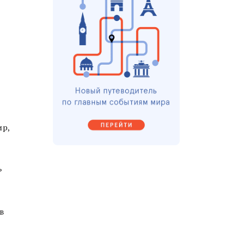
ир,
ь
в