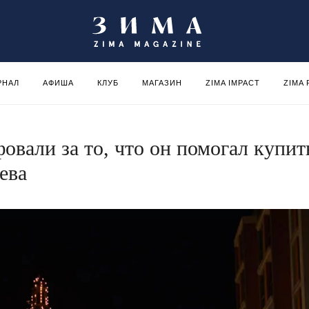
РНАЛ
АФИША
КЛУБ
МАГАЗИН
ZIMA IMPACT
ZIMA
вали за то, что он помогал купит
ева