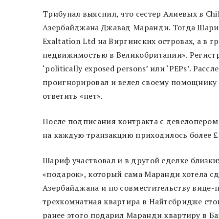
Трибунал выяснил, что сестер Алиевых в Chi
Азербайджана Джавад Маранди. Тогда Шариф
Exaltation Ltd на Виргинских островах, а в 
недвижимостью в Великобритании». Регистри
‘politically exposed persons’ или ‘PEPs’. Ра
проигнорировал и велел своему помощнику в
ответить «нет».
После подписания контракта с девелопером
на каждую транзакцию приходилось более £
Шариф участвовал и в другой сделке близк
«подарок», который сама Маранди хотела сд
Азербайджана и по совместительству вице-
трехкомнатная квартира в Найтсбридже стои
ранее этого подарил Маранди квартиру в Бак