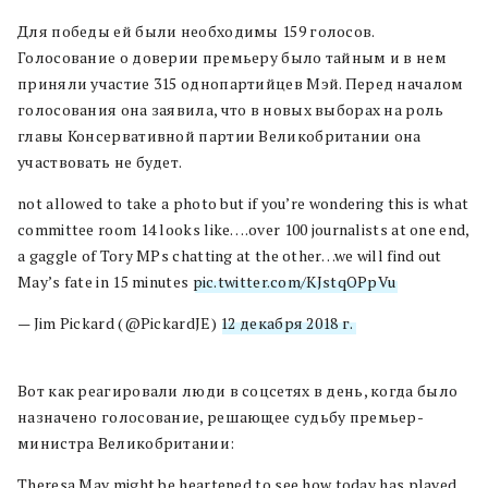
Для победы ей были необходимы 159 голосов.
Голосование о доверии премьеру было тайным и в нем
приняли участие 315 однопартийцев Мэй. Перед началом
голосования она заявила, что в новых выборах на роль
главы Консервативной партии Великобритании она
участвовать не будет.
not allowed to take a photo but if you’re wondering this is what
committee room 14 looks like….over 100 journalists at one end,
a gaggle of Tory MPs chatting at the other…we will find out
May’s fate in 15 minutes
pic.twitter.com/KJstqOPpVu
— Jim Pickard (@PickardJE)
12 декабря 2018 г.
Вот как реагировали люди в соцсетях в день, когда было
назначено голосование, решающее судьбу премьер-
министра Великобритании:
Theresa May might be heartened to see how today has played