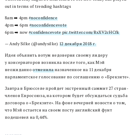
out in terms of trending hashtags
8am ➡️ 4pm
#noconfidence
4pm ➡️ 6pm
#noconfidencevote
6pm ➡️ now
#confidencevote
pic.twitter.com/RxXV2cHCfk
— Andy Silke (@andysilke)
12 декабря 2018 г.
Идея объявить вотум недоверия своему лидеру
у консерваторов возникла после того, как Мэй
неожиданно
отменила
назначенное на 11 декабря
парламентское голосование по соглашению о «Брекзите».
Завтра в Брюсселе пройдет экстренный саммит 27 стран-
членов Евросоюза, на котором будет обсуждаться судьба
договора о «Брекзите». На фоне вечерней новости о том,
что Мэй остается на своем посту английский фунт
подешевел на 0,44%.