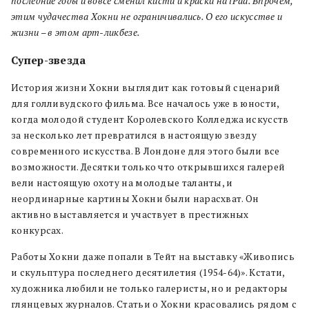
последние годы и вовсе сменил кисти и краски на iPad. Впрочем,
этим чудачества Хокни не ограничивались. О его искусстве и
жизни – в этом арт-ликбезе.
Супер-звезда
История жизни Хокни выглядит как готовый сценарий
для голливудского фильма. Все началось уже в юности,
когда молодой студент Королевского Колледжа искусств
за несколько лет превратился в настоящую звезду
современного искусства. В Лондоне для этого были все
возможности. Десятки только что открывшихся галерей
вели настоящую охоту на молодые таланты, и
неординарные картины Хокни были нарасхват. Он
активно выставляется и участвует в престижных
конкурсах.
Работы Хокни даже попали в Тейт на выставку «Живопись
и скульптура последнего десятилетия (1954-64)». Кстати,
художника любили не только галеристы, но и редакторы
глянцевых журналов. Статьи о Хокни красовались рядом с