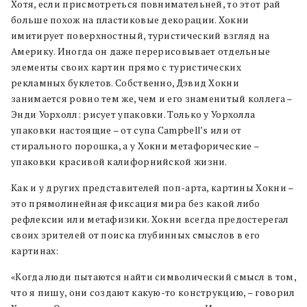
Хотя, если присмотреться повнимательней, то этот рай
больше похож на пластиковые декорации. Хокни
имитирует поверхностный, туристический взгляд на
Америку. Иногда он даже перерисовывает отдельные
элементы своих картин прямо с туристических
рекламных буклетов. Собственно, Дэвид Хокни
занимается ровно тем же, чем и его знаменитый коллега –
Энди Уорхолл: рисует упаковки. Только у Уорхолла
упаковки настоящие – от супа Campbell’s или от
стирального порошка, а у Хокни метафорические –
упаковки красивой калифорнийской жизни.
Как и у других представителей поп-арта, картины Хокни –
это прямолинейная фиксация мира без какой либо
рефлексии или метафизики. Хокни всегда предостерегал
своих зрителей от поиска глубинных смыслов в его
картинах:
«Когда люди пытаются найти символический смысл в том,
что я пишу, они создают какую-то конструкцию, – говорил