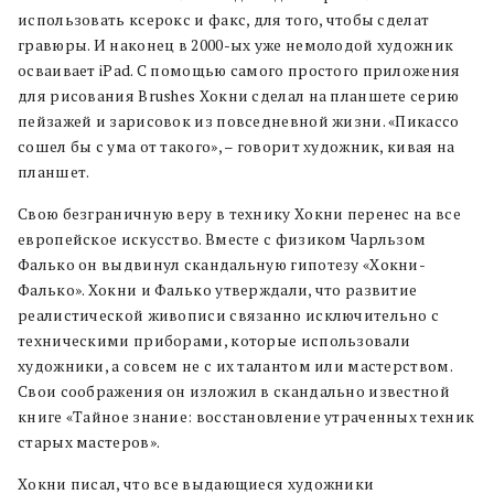
использовать ксерокс и факс, для того, чтобы сделат
гравюры. И наконец в 2000-ых уже немолодой художник
осваивает iPad. С помощью самого простого приложения
для рисования Brushes Хокни сделал на планшете серию
пейзажей и зарисовок из повседневной жизни. «Пикассо
сошел бы с ума от такого», – говорит художник, кивая на
планшет.
Свою безграничную веру в технику Хокни перенес на все
европейское искусство. Вместе с физиком Чарльзом
Фалько он выдвинул скандальную гипотезу «Хокни-
Фалько». Хокни и Фалько утверждали, что развитие
реалистической живописи связанно исключительно с
техническими приборами, которые использовали
художники, а совсем не с их талантом или мастерством.
Свои соображения он изложил в скандально известной
книге «Тайное знание: восстановление утраченных техник
старых мастеров».
Хокни писал, что все выдающиеся художники