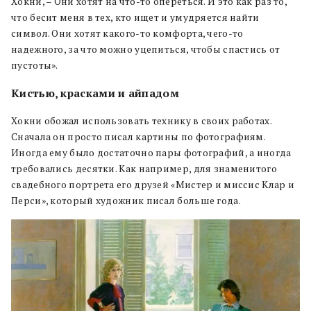
Хокни, – Они хотят на что-то опереться. И это как раз то,
что бесит меня в тех, кто ищет и умудряется найти
символ. Они хотят какого-то комфорта, чего-то
надежного, за что можно уцепиться, чтобы спастись от
пустоты».
Кистью, красками и айпадом
Хокни обожал использовать технику в своих работах.
Сначала он просто писал картины по фотографиям.
Иногда ему было достаточно пары фотографий, а иногда
требовались десятки. Как например, для знаменитого
свадебного портрета его друзей «Мистер и миссис Клар и
Перси», который художник писал больше года.