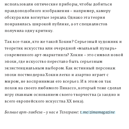
использовали оптические приборы, чтобы добиться
правдоподобного изображения – например, камеру
обскура или вогнутые зеркала. Однако эта теория
понравилась широкой публике, а от специалистов
получила одну критику.
Так все-таки, кто же такой Хокни? Серьезный художник и
теоретик искусства или очередной «мыльный пузырь»
современного арт-маркетинга? Хокни – это символ новой
эпохи, где искусство перестало быть серьезным
экзистенциальным выбором. Как истинный персонаж
эпохи постмодерна Хокни легко и азартно играет с
миром, не воспринимая его всерьез. И в этом он так
похож на своего любимого Пикассо, который тоже сделал
игру главным основанием своего творчества (а заодно и
всего европейского искусства ХХ века).
Больше арт-ликбеза – у нас в Телеграме:
t.me/zimamagazine