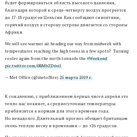
будет формироваться область высокого давления,
благодаря которой к среде-четвергу воздух прогреется
до 17-18 градусов Цельсия. Как сообщают синоптики,
горячий воздух в сторону острова двигается со стороны
Африки.
We will see warmer air heading our way from midweek with
temperatures reaching the high teens in a few spots? ️ Turning
cooler again from the north towards the
#Weekend
pic.twitter.com/08MbZD6vil
— Met Office (@metoffice)
25 марта 2019 г.
К сожалению, с приближением первых чисел апреля это
тепло нас покинет, а среднесуточные температуры
приблизятся к нормам для этого времени года.
Но ненадолго. Длительный прогноз обещает британцам
очень теплую весну и временами — до +26 градусов.