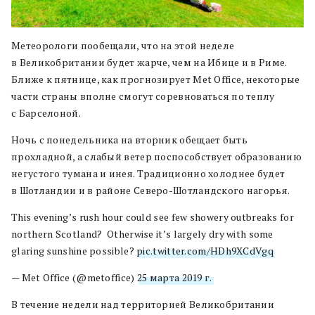
Метеорологи пообещали, что на этой неделе
в Великобритании будет жарче, чем на Ибице и в Риме.
Ближе к пятнице, как прогнозирует Met Office, некоторые
части страны вполне смогут соревноваться по теплу
с Барселоной.
Ночь с понедельника на вторник обещает быть
прохладной, а слабый ветер поспособствует образованию
негустого тумана и инея. Традиционно холоднее будет
в Шотландии и в районе Северо-Шотландского нагорья.
This evening’s rush hour could see few showery outbreaks for
northern Scotland? ️ Otherwise it’s largely dry with some
glaring sunshine possible?
pic.twitter.com/HDh9XCdVgq
— Met Office (@metoffice)
25 марта 2019 г.
В течение недели над территорией Великобритании