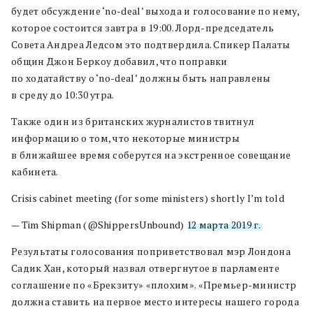
будет обсуждение ‘no-deal’ выхода и голосование по нему,
которое состоится завтра в 19:00. Лорд-председатель
Совета Андреа Ледсом это подтвердила. Спикер Палаты
общин Джон Беркоу добавил, что поправки
по ходатайству о ‘no-deal’ должны быть направлены
в среду до 10:30 утра.
Также один из британских журналистов твитнул
информацию о том, что некоторые министры
в ближайшее время соберутся на экстренное совещание
кабинета.
Crisis cabinet meeting (for some ministers) shortly I’m told
— Tim Shipman (@ShippersUnbound)
12 марта 2019 г.
Результаты голосования поприветствовал мэр Лондона
Садик Хан, который назвал отвергнутое в парламенте
соглашение по «Брекзиту» «плохим». «Премьер-министр
должна ставить на первое место интересы нашего города