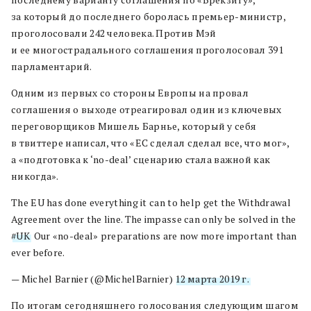
за который до последнего боролась премьер-министр,
проголосовали 242 человека. Против Мэй
и ее многострадального соглашения проголосовал 391
парламентарий.
Одним из первых со стороны Европы на провал
соглашения о выходе отреагировал один из ключевых
переговорщиков Мишель Барнье, который у себя
в твиттере написал, что «ЕС сделал сделал все, что мог»,
а «подготовка к ‘no-deal’ сценарию стала важной как
никогда».
The EU has done everything it can to help get the Withdrawal
Agreement over the line. The impasse can only be solved in the
#UK
. Our «no-deal» preparations are now more important than
ever before.
— Michel Barnier (@MichelBarnier)
12 марта 2019 г.
По итогам сегодняшнего голосования следующим шагом