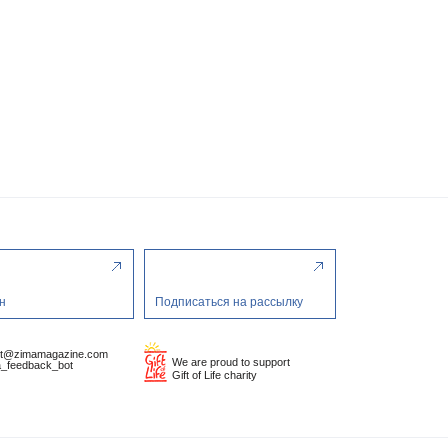
н
Подписаться на рассылку
ct@zimamagazine.com
We are proud to support
_feedback_bot
Gift of Life charity