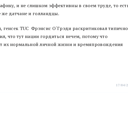
фику, и не слишком эффективны в своем труде, то ест
е же датчане и голландцы.
, генсек TUC Фрэнсис О`Грэди раскритиковал типично
ил, что тут нации гордиться нечем, потому что
т их нормальной личной жизни и времяпровождения
17/04/