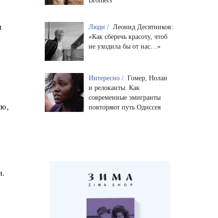
Brothers
ы
Люди /
Леонид Десятников:
«Как сберечь красоту, чтоб
не уходила бы от нас…»
Интересно /
Гомер, Нолан
и релоканты. Как
современные эмигранты
лю,
повторяют путь Одиссея
и.