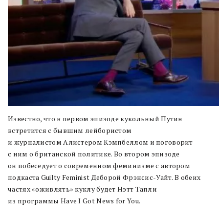
Известно, что в первом эпизоде кукольный Путин
встретится с бывшим лейбористом
и журналистом Алистером Кэмпбеллом и поговорит
с ним о британской политике. Во втором эпизоде
он побеседует о современном феминизме с автором
подкаста Guilty Feminist Деборой Фрэнсис-Уайт. В обеих
частях «оживлять» куклу будет Нэтт Тапли
из программы Have I Got News for You.