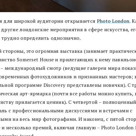
я для широкой аудитории открывается
Photo London
. 
 другие лондонские мероприятия в сфере искусства, ег
 трудно определить однозначно.
й стороны, это огромная выставка (занимает практичес
анство Somerset House и прилегающих к нему павильоно
 – международный смотр (ведущие галереи мира пока
современных фотохудожников и признанных мастеров; 
льной программе Discovery представлены новички). С т
ическая арт-ярмарка (почти все работы можно купить, 
нству прилагается ценник). С четвертой – полноценны
аль с профессиональными дискуссиями и встречами с
ными на весь мир фотографами. И наконец, с пятой сто
е и несколько премий, включая главную –
Photo London 
ography Award.