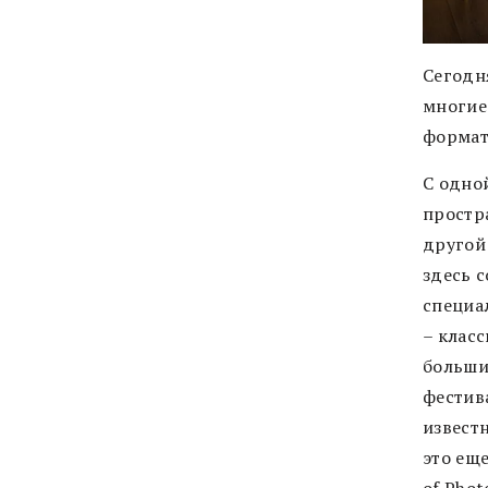
Сегодн
многие
формат
С одно
простр
другой
здесь 
специа
– класс
больши
фестив
извест
это ещ
of Phot