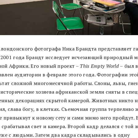
 лондонского фотографа Ника Брандта представляет г
 С 2001 года Брандт исследует исчезающий природный 
ной Африки. Его новый проект –
This Empty World
–
был 
авлен аудитории в феврале этого года. Фотографии это
льтат сложной многомесячной работы. Слоны, львы, гие
 исторические хозяева африканской земли сняты в спе
енных декорациях скрытой камерой. Животных никто н
л, слава богу, в клетках. Съемочная группа терпеливо 
е привыкнут к новому сету и сами мимо него пройдут. В
срабатывал свет и камера. Второй кадр делался с той 
 уже с людьми. Затем два кадра складывались в одну