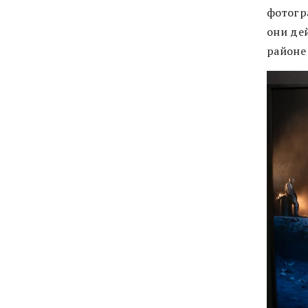
фотогр
они де
районе 