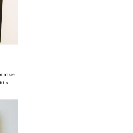
огатые
00-х