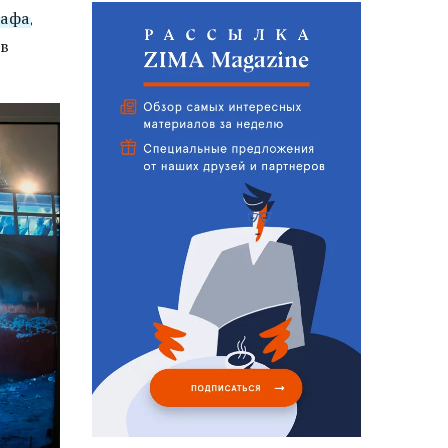
рафа
,
 в