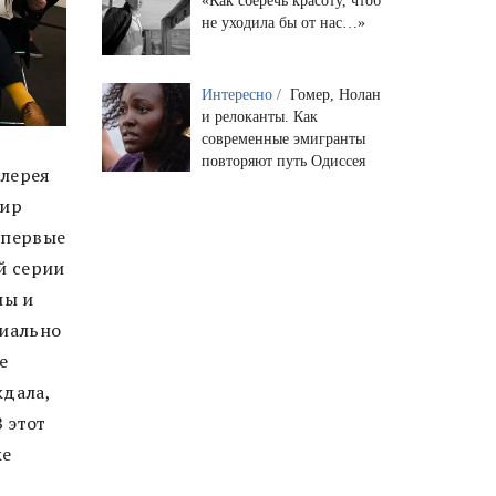
«Как сберечь красоту, чтоб
не уходила бы от нас…»
Интересно /
Гомер, Нолан
и релоканты. Как
современные эмигранты
повторяют путь Одиссея
алерея
мир
впервые
й серии
ны и
циально
е
ждала,
 этот
же