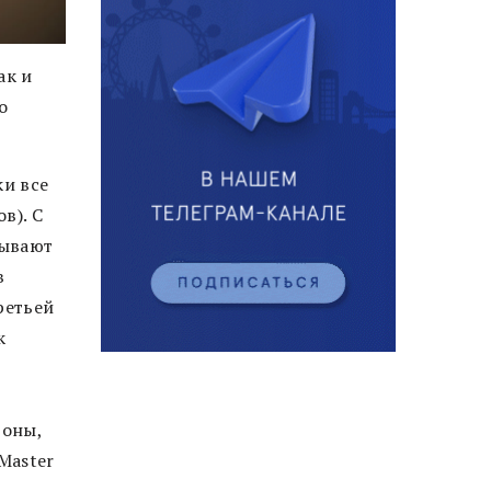
Как и
о
ки все
в). С
зывают
в
ретьей
к
й
роны,
Master