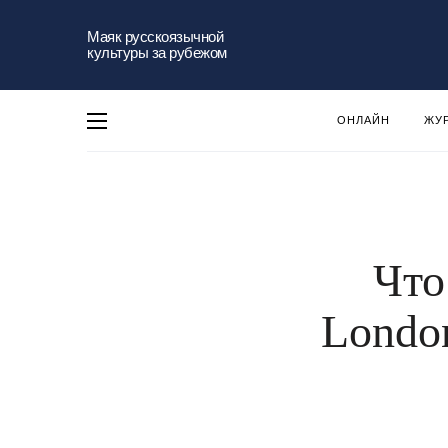
Маяк русскоязычной
культуры за рубежом
ОНЛАЙН
ЖУ
Что
Londo