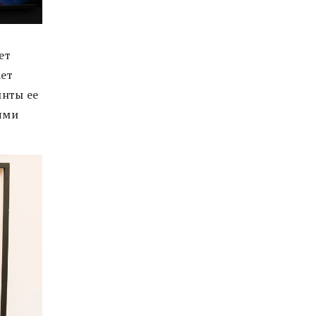
ет
ает
инты ее
ями