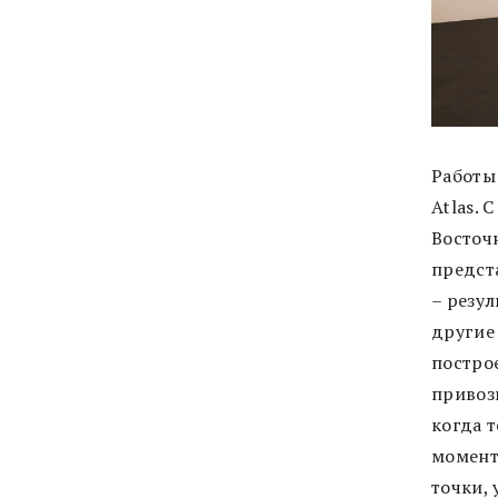
Работы
Atlas.
Восточ
предст
– резу
другие
постро
привози
когда т
момент 
точки,