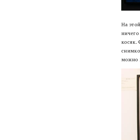
На это
ничего
косяк.
снимко
можно к