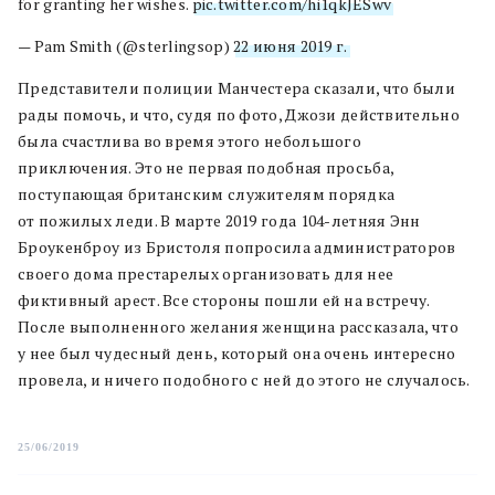
for granting her wishes.
pic.twitter.com/hi1qkJESwv
— Pam Smith (@sterlingsop)
22 июня 2019 г.
Представители полиции Манчестера сказали, что были
рады помочь, и что, судя по фото, Джози действительно
была счастлива во время этого небольшого
приключения. Это не первая подобная просьба,
поступающая британским служителям порядка
от пожилых леди. В марте 2019 года 104-летняя Энн
Броукенброу из Бристоля попросила администраторов
своего дома престарелых организовать для нее
фиктивный арест. Все стороны пошли ей на встречу.
После выполненного желания женщина рассказала, что
у нее был чудесный день, который она очень интересно
провела, и ничего подобного с ней до этого не случалось.
25/06/2019