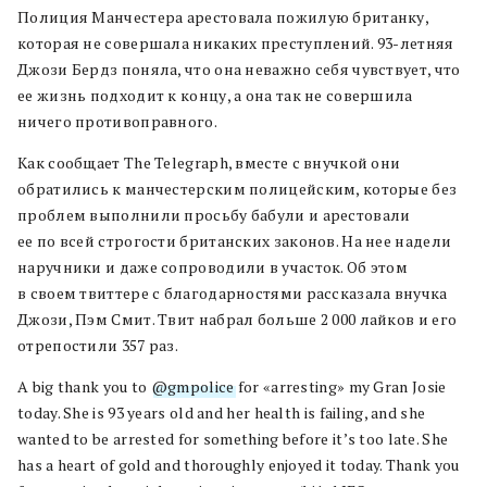
Полиция Манчестера арестовала пожилую британку,
которая не совершала никаких преступлений. 93-летняя
Джози Бердз поняла, что она неважно себя чувствует, что
ее жизнь подходит к концу, а она так не совершила
ничего противоправного.
Как сообщает The Telegraph, вместе с внучкой они
обратились к манчестерским полицейским, которые без
проблем выполнили просьбу бабули и арестовали
ее по всей строгости британских законов. На нее надели
наручники и даже сопроводили в участок. Об этом
в своем твиттере с благодарностями рассказала внучка
Джози, Пэм Смит. Твит набрал больше 2 000 лайков и его
отрепостили 357 раз.
A big thank you to
@gmpolice
for «arresting» my Gran Josie
today. She is 93 years old and her health is failing, and she
wanted to be arrested for something before it’s too late. She
has a heart of gold and thoroughly enjoyed it today. Thank you