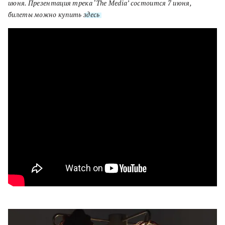
июня. Презентация трека ‘The Media’ состоится 7 июня,
билеты можно купить
здесь
.