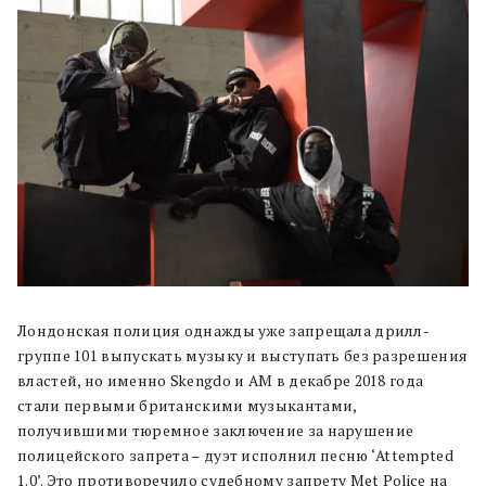
Лондонская полиция однажды уже запрещала дрилл-
группе 101 выпускать музыку и выступать без разрешения
властей, но именно Skengdo и AM в декабре 2018 года
стали первыми британскими музыкантами,
получившими тюремное заключение за нарушение
полицейского запрета – дуэт исполнил песню ‘Attempted
1.0’. Это противоречило судебному запрету Met Police на