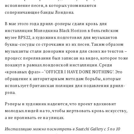
исполнение песен, в которых упоминаются
соперничающие банды Лондона.
В мае этого года дрилл-рэперы сдали кровь для
инсталляции Молодкина Black Horizon в бельгийском
музее BPS22, а художник подготовил для музыкантов
буквы-сосуды со строчками из их песен. Таким образом
музыканты стали донорами крови для своих же текстов –
процесс переливания был записан на видео, которое тоже
покажут в рамках лондонской инсталляции. Среди
«кровавых фраз» – ‘OFFICER I HAVE DONE NOTHING’. Это
обращение к авторитарным методам борьбы, которые
использует британская полиция для подавления дрилл-
рэпа.
Рэперы и художник надеются, что проект вдохновит
молодых людей на то, чтобы жертвовать кровь искусству,
а не проливать ее на улицах.
Инсталляцию можно посмотреть в Saatchi Gallery c 5 по 10