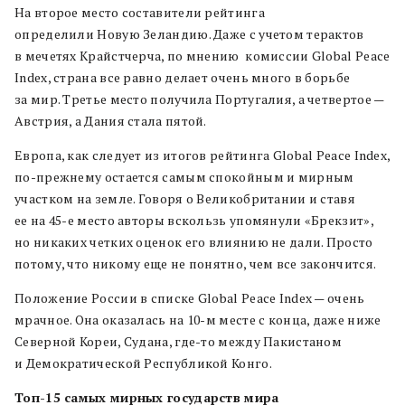
На второе место составители рейтинга
определили Новую Зеландию. Даже с учетом терактов
в мечетях Крайстчерча, по мнению комиссии Global Peace
Index, страна все равно делает очень много в борьбе
за мир. Третье место получила Португалия, а четвертое —
Австрия, а Дания стала пятой.
Европа, как следует из итогов рейтинга Global Peace Index,
по-прежнему остается самым спокойным и мирным
участком на земле. Говоря о Великобритании и ставя
ее на 45-е место авторы вскользь упомянули «Брекзит»,
но никаких четких оценок его влиянию не дали. Просто
потому, что никому еще не понятно, чем все закончится.
Положение России в списке Global Peace Index — очень
мрачное. Она оказалась на 10-м месте с конца, даже ниже
Северной Кореи, Судана, где-то между Пакистаном
и Демократической Республикой Конго.
Топ-15 самых мирных государств мира