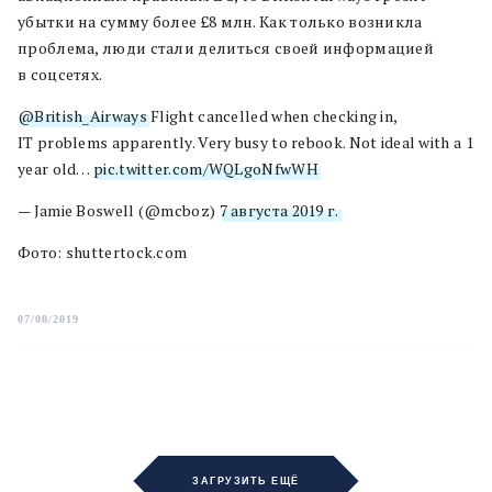
убытки на сумму более £8 млн. Как только возникла
проблема, люди стали делиться своей информацией
в соцсетях.
@British_Airways
Flight cancelled when checking in,
IT problems apparently. Very busy to rebook. Not ideal with a 1
year old…
pic.twitter.com/WQLgoNfwWH
— Jamie Boswell (@mcboz)
7 августа 2019 г.
Фото: shuttertock.com
07/08/2019
ЗАГРУЗИТЬ ЕЩЁ