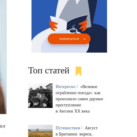
Топ статей
Интересно /
«Великое
ограбление поезда»: как
произошло самое дерзкое
преступление
в Англии XX века
ших
Путешествия /
Август
в Британии: вереск,