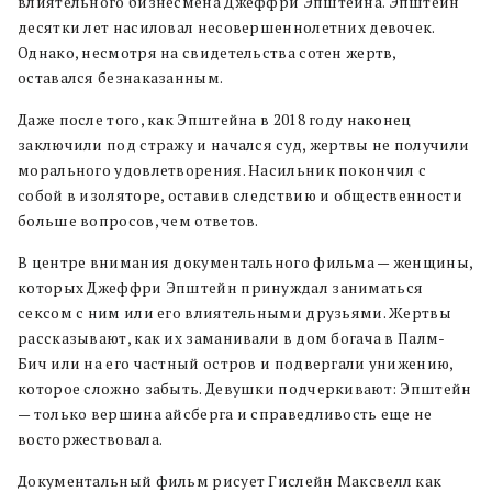
влиятельного бизнесмена Джеффри Эпштейна. Эпштейн
десятки лет насиловал несовершеннолетних девочек.
Однако, несмотря на свидетельства сотен жертв,
оставался безнаказанным.
Даже после того, как Эпштейна в 2018 году наконец
заключили под стражу и начался суд, жертвы не получили
морального удовлетворения. Насильник покончил с
собой в изоляторе, оставив следствию и общественности
больше вопросов, чем ответов.
В центре внимания документального фильма — женщины,
которых Джеффри Эпштейн принуждал заниматься
сексом с ним или его влиятельными друзьями. Жертвы
рассказывают, как их заманивали в дом богача в Палм-
Бич или на его частный остров и подвергали унижению,
которое сложно забыть. Девушки подчеркивают: Эпштейн
— только вершина айсберга и справедливость еще не
восторжествовала.
Документальный фильм рисует Гислейн Максвелл как