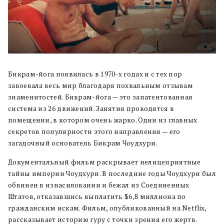
Бикрам-йога появилась в 1970-х годах и с тех пор
завоевала весь мир благодаря похвальным отзывам
знаменитостей. Бикрам-йога — это запатентованная
система из 26 движений. Занятия проводятся в
помещении, в котором очень жарко. Один из главных
секретов популярности этого направления — его
загадочный основатель Бикрам Чоудхури.
Документальный фильм раскрывает нелицеприятные
тайны империи Чоудхури. В последние годы Чоудхури был
обвинен в изнасиловании и бежал из Соединенных
Штатов, отказавшись выплатить $6,8 миллиона по
гражданским искам. Фильм, опубликованный на Netflix,
рассказывает историю гуру с точки зрения его жертв.