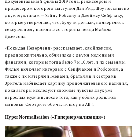
Документальный фильм 2019 года, режиссером и
продюсером которого выступил Дэн Рид. Шоу посвящено
двум мужчинам — Уэйду Робсону и Джеймсу Сейфчаку,
которые утверждают, что, будучи детьми, подверглись
сексуальному насилию со стороны певца Майкла
Джексона.
«Покидая Неверленд» рассказывает, как Джексон,
предположительно, сблизился с двумя молодыми
фанатами, которым тогда было 7 и 10 лет, и их семьями.
Фильм включает интервью с Сейфчаком и Робсоном, а
также с их матерями, женами, братьями и сестрами.
Зритель наблюдает картину продолжительного насилия,
пока авторы исследуют сложные чувства двух уже
взрослых мужчин, после того, как у обоих родились
сыновья. Смотрите обе части шоу на All 4.
HyperNormalisation («Гипернормализация»)