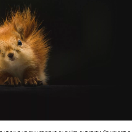
в стране список исчезающих видов, четверть британских