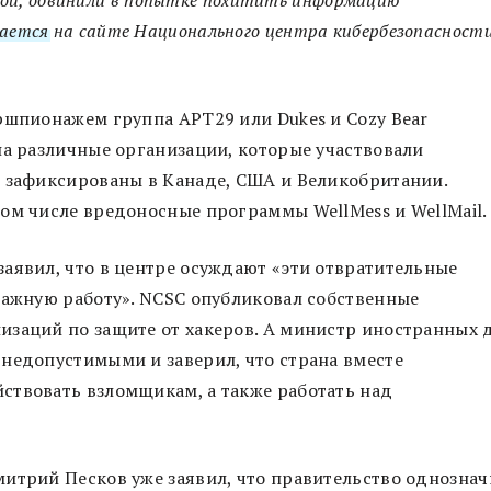
ается
на сайте Национального центра кибербезопасност
ршпионажем группа APT29 или Dukes и Cozy Bear
на различные организации, которые участвовали
и зафиксированы в Канаде, США и Великобритании.
ом числе вредоносные программы WellMess и WellMail.
аявил, что в центре осуждают «эти отвратительные
важную работу». NCSC опубликовал собственные
изаций по защите от хакеров. А министр иностранных 
недопустимыми и заверил, что страна вместе
ствовать взломщикам, а также работать над
итрий Песков уже заявил, что правительство однознач