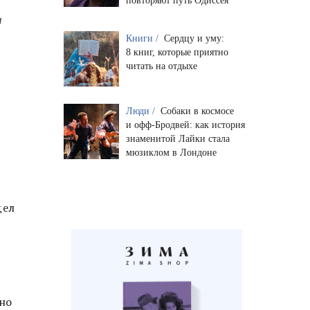
повторяют путь Одиссея
и
Книги /
Сердцу и уму:
8 книг, которые приятно
читать на отдыхе
Люди /
Собаки в космосе
и офф-Бродвей: как история
знаменитой Лайки стала
мюзиклом в Лондоне
дел
но