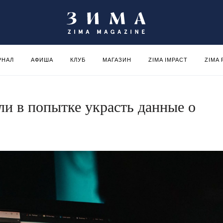
РНАЛ
АФИША
КЛУБ
МАГАЗИН
ZIMA IMPACT
ZIMA
ли в попытке украсть данные о