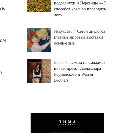
подсолнухи и Персеиды — 5
нь.
способов красиво проводить
лето
Искусство /
Сезон диалогов:
главные мировые выставки
шом
осени-зимы
Блоги /
«Охота на Саддама»:
новый проект Александра
о
Роднянского и Warner
Brothers