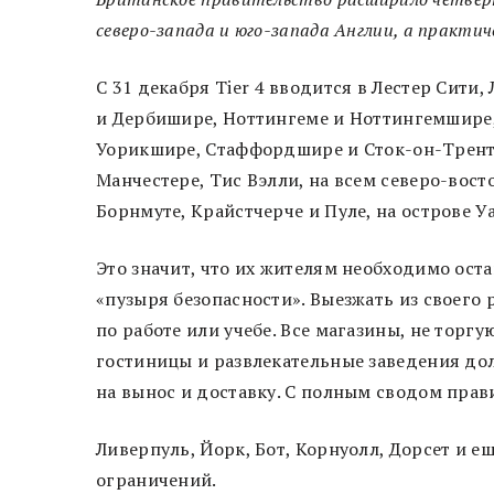
северо-запада и юго-запада Англии, а практич
С 31 декабря Tier 4 вводится в Лестер Сит
и Дербишире, Ноттингеме и Ноттингемшире,
Уорикшире, Стаффордшире и Сток-он-Тренте
Манчестере, Тис Вэлли, на всем северо-вост
Борнмуте, Крайстчерче и Пуле, на острове У
Это значит, что их жителям необходимо оста
«пузыря безопасности». Выезжать из своего
по работе или учебе. Все магазины, не торг
гостиницы и развлекательные заведения дол
на вынос и доставку. С полным сводом пра
Ливерпуль, Йорк, Бот, Корнуолл, Дорсет и е
ограничений.