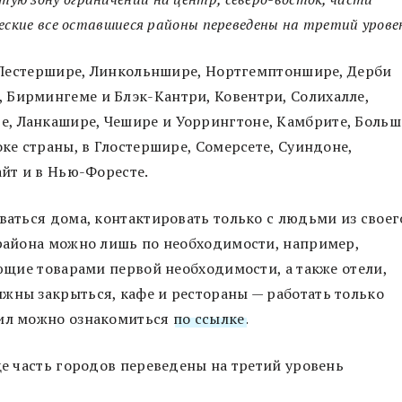
еские все оставшиеся районы переведены на третий урове
и, Лестершире, Линкольншире, Нортгемптоншире, Дерби
 Бирмингеме и Блэк-Кантри, Ковентри, Солихалле,
, Ланкашире, Чешире и Уоррингтоне, Камбрите, Боль
оке страны, в Глостершире, Сомерсете, Суиндоне,
айт и в Нью-Форесте.
ваться дома, контактировать только с людьми из своег
 района можно лишь по необходимости, например,
ующие товарами первой необходимости, а также отели,
жны закрыться, кафе и рестораны — работать только
вил можно ознакомиться
по ссылке
.
ще часть городов переведены на третий уровень