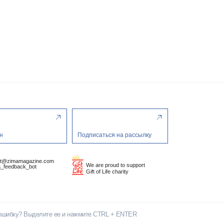
н
Подписаться на рассылку
ct@zimamagazine.com
We are proud to support
_feedback_bot
Gift of Life charity
ошибку? Выделите ее и нажмите CTRL + ENTER