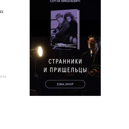
ых
у
2020