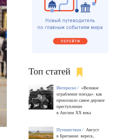
Топ статей
Интересно /
«Великое
ограбление поезда»: как
произошло самое дерзкое
преступление
в Англии XX века
Путешествия /
Август
в Британии: вереск,