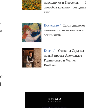
подсолнухи и Персеиды — 5
способов красиво проводить
лето
я
Искусство /
Сезон диалогов:
ва
главные мировые выставки
осени-зимы
Блоги /
«Охота на Саддама»:
новый проект Александра
Роднянского и Warner
Brothers
ей
] —