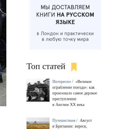
Топ статей
Интересно /
«Великое
ограбление поезда»: как
произошло самое дерзкое
преступление
в Англии XX века
Путешествия /
Август
в Британии: вереск,