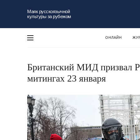
Маяк русскоязычной
культуры за рубежом
ОНЛАЙН
ЖУ
Британский МИД призвал Р
митингах 23 января