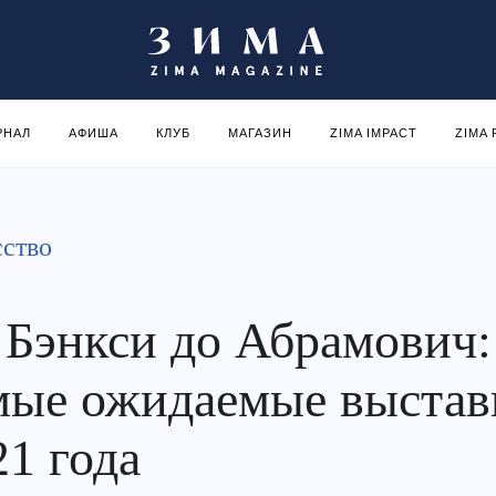
РНАЛ
АФИША
КЛУБ
МАГАЗИН
ZIMA IMPACT
ZIMA
ство
 Бэнкси до Абрамович:
мые ожидаемые выстав
21 года