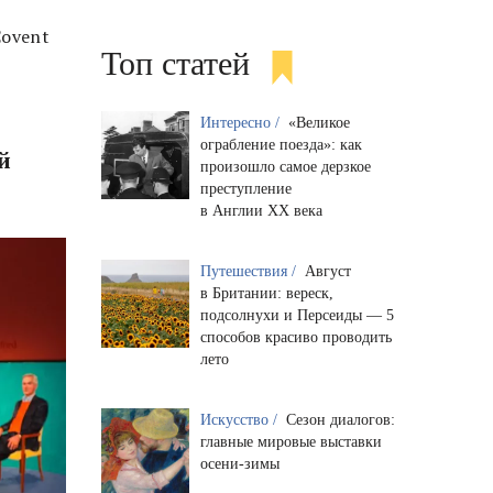
Covent
Топ статей
Интересно /
«Великое
ограбление поезда»: как
й
произошло самое дерзкое
преступление
в Англии XX века
Путешествия /
Август
в Британии: вереск,
подсолнухи и Персеиды — 5
способов красиво проводить
лето
Искусство /
Сезон диалогов:
главные мировые выставки
осени-зимы