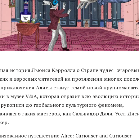
ная история Льюиса Кэрролла о Стране чудес очаровы
ких и взрослых читателей на протяжении многих покол
 приключения Алисы станут темой новой крупномасшт
ки в музее V&A, которая отразит всю эволюцию истории
 рукописи до глобального культурного феномена,
вившего таких мастеров, как Сальвадор Дали, Уолт Дис
кер.
изованное путешествие Alice: Curiouser and Curiouser