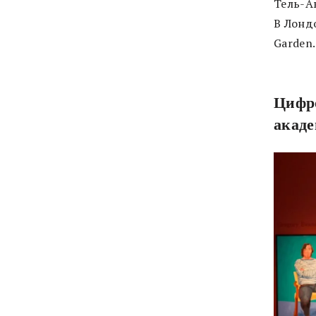
Тель-Ав
В Лондо
Garden
Цифр
акаде