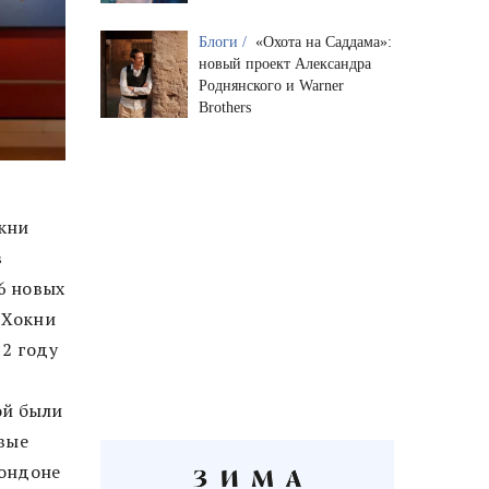
Блоги /
«Охота на Саддама»:
новый проект Александра
Роднянского и Warner
Brothers
кни
в
6 новых
 Хокни
12 году
:
рой были
вые
Лондоне