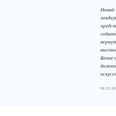
Новый 
локдау
предс
событи
вернут
выстав
Какие 
билеты
искусс
08.01.20