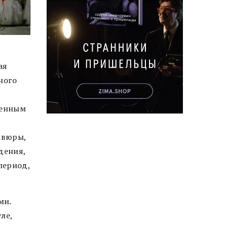
ая
ного
венным
авюры,
дения,
период,
ми.
ле,