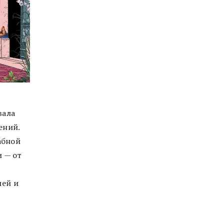
вала
ений.
абной
 — от
ней и