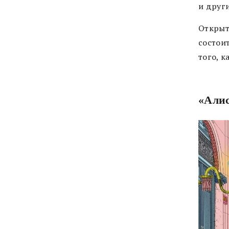
и други
Открыти
состои
того, 
«Алис