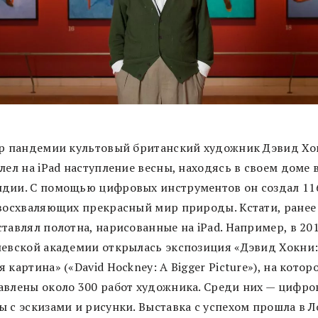
ар пандемии культовый британский художник Дэвид Хо
лел на iPad наступление весны, находясь в своем доме 
дии. С помощью цифровых инструментов он создал 11
 восхваляющих прекрасный мир природы. Кстати, ранее
тавлял полотна, нарисованные на iPad. Например, в 20
левской академии открылась экспозиция «Дэвид Хокни
 картина» («David Hockney: A Bigger Picture»), на кото
авлены около 300 работ художника. Среди них — цифро
ы с эскизами и рисунки. Выставка с успехом прошла в 