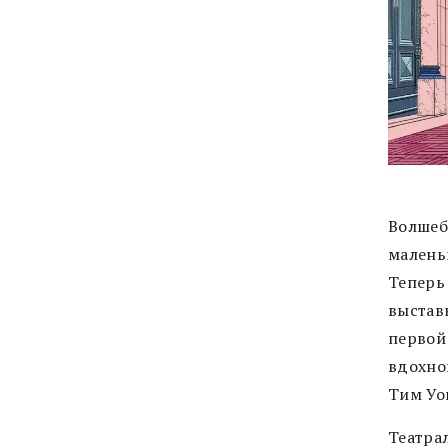
Волшеб
малень
Теперь
выстав
первой
вдохно
Тим Уо
Театрал