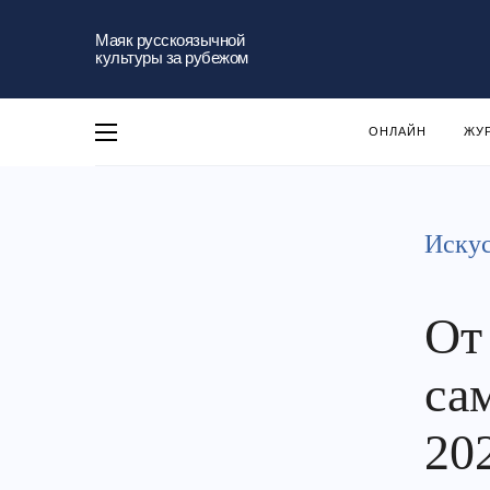
Маяк русскоязычной
культуры за рубежом
ОНЛАЙН
ЖУ
Искус
От
са
20