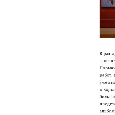
В разг
запечат
Норман
работ,
уже выс
в Коро
большая
предст
альбом