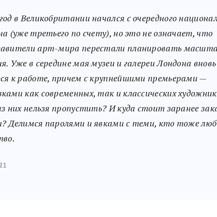
год в Великобритании начался с очередного национа
на (уже третьего по счету), но это не означает, что
тавители арт-мира перестали планировать масшт
я. Уже в середине мая музеи и галереи Лондона вновь
ся к работе, причем с крупнейшими премьерами —
ками как современных, так и классических художник
из них нельзя пропустить? И куда стоит заранее за
? Делимся паролями и явками с теми, кто тоже лю
тво.
21