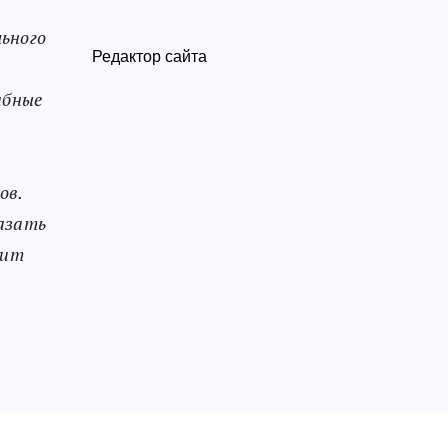
льного
Редактор сайта
абные
ов.
казать
бит