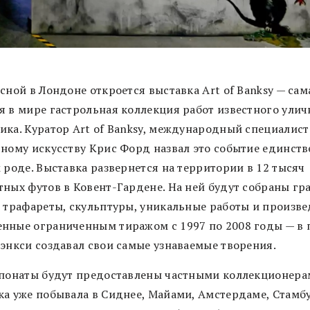
сной в Лондоне откроется выставка Art of Banksy — сам
я в мире гастрольная коллекция работ известного улич
ика. Куратор Art of Banksy, международный специалист
чному искусству Крис Форд назвал это событие единст
 роде. Выставка развернется на территории в 12 тысяч
тных футов в Ковент-Гардене. На ней будут собраны гр
, трафареты, скульптуры, уникальные работы и произве
нные ограниченным тиражом с 1997 по 2008 годы — в 
Бэнкси создавал свои самые узнаваемые творения.
спонаты будут предоставлены частными коллекционера
ка уже побывала в Сиднее, Майами, Амстердаме, Стамбу