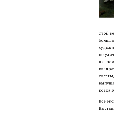
Этой ве
больша
художн
по ули
в своем
квадра
холсты
выпуще
когда 
Все эк
Выстав