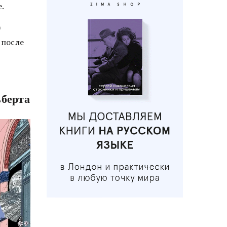
е.
0
 после
ьберта