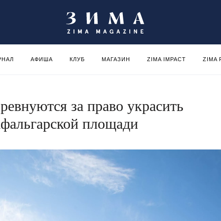
РНАЛ
АФИША
КЛУБ
МАГАЗИН
ZIMA IMPACT
ZIMA
ревнуются за право украсить
афальгарской площади