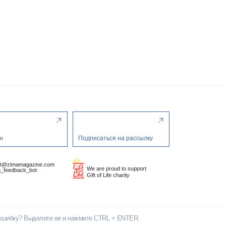
н
Подписаться на рассылку
ct@zimamagazine.com
We are proud to support
_feedback_bot
Gift of Life charity
ошибку? Выделите ее и нажмите CTRL + ENTER