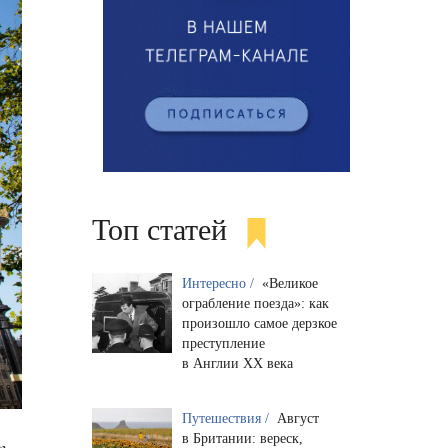
Топ статей
Интересно /
«Великое
ограбление поезда»: как
произошло самое дерзкое
преступление
в Англии XX века
Путешествия /
Август
в Британии: вереск,
т