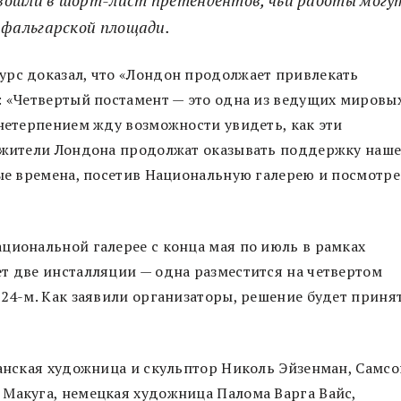
фальгарской площади.
урс доказал, что «Лондон продолжает привлекать
: «Четвертый постамент — это одна из ведущих мировы
 нетерпением жду возможности увидеть, как эти
о жители Лондона продолжат оказывать поддержку наш
тые времена, посетив Национальную галерею и посмотре
циональной галерее с конца мая по июль в рамках
т две инсталляции — одна разместится на четвертом
024-м. Как заявили организаторы, решение будет приня
канская художница и скульптор Николь Эйзенман, Самсо
 Макуга, немецкая художница Палома Варга Вайс,