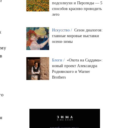
подсолнухи и Персеиды — 5
способов красиво проводить
лето
Искусство /
Сезон диалогов:
х
главные мировые выставки
осени-зимы
ему
в
Блоги /
«Охота на Саддама»:
новый проект Александра
Роднянского и Warner
Brothers
то
н