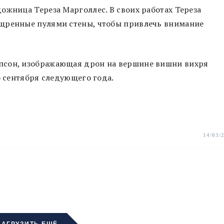
жница Тереза ​​Марголлес. В своих работах Тереза
ещренные пулями стены, чтобы привлечь внимание
псон, изображающая дрон на вершине вишни вихря
о сентября следующего года.
14/03/