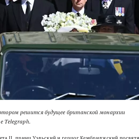
котором решится будущее британской монархии
e Telegraph.
вета II, принц Уэльский и герцог Кембриджский посвят