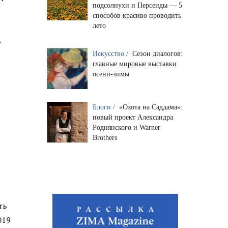
подсолнухи и Персеиды — 5
способов красиво проводить
лето
ь
Искусство /
Сезон диалогов:
главные мировые выставки
осени-зимы
Блоги /
«Охота на Саддама»:
новый проект Александра
Роднянского и Warner
Brothers
ть
019