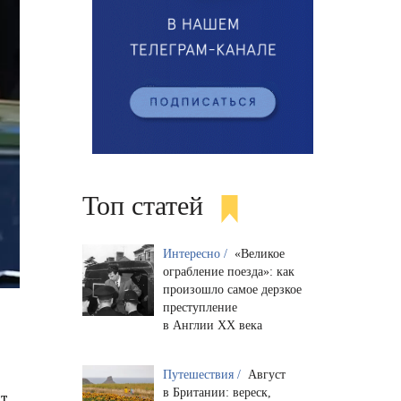
Топ статей
Интересно /
«Великое
ограбление поезда»: как
произошло самое дерзкое
преступление
в Англии XX века
Путешествия /
Август
в Британии: вереск,
ят