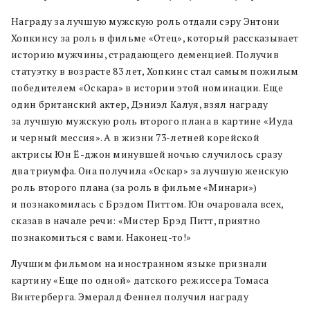
Награду за лучшую мужскую роль отдали сэру Энтони
Хопкинсу за роль в фильме «Отец», который рассказывает
историю мужчины, страдающего деменцией. Получив
статуэтку в возрасте 83 лет, Хопкинс стал самым пожилым
победителем «Оскара» в истории этой номинации. Еще
один британский актер, Дэниэл Калуя, взял награду
за лучшую мужскую роль второго плана в картине «Иуда
и черный мессия». А в жизни 73-летней корейской
актрисы Юн Ё-джон минувшей ночью случилось сразу
два триумфа. Она получила «Оскар» за лучшую женскую
роль второго плана (за роль в фильме «Минари»)
и познакомилась с Брэдом Питтом. Юн очаровала всех,
сказав в начале речи: «Мистер Брэд Питт, приятно
познакомиться с вами. Наконец-то!»
Лучшим фильмом на иностранном языке признали
картину «Еще по одной» датского режиссера Томаса
Винтерберга. Эмералд Феннел получил награду