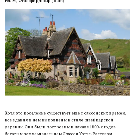
Илам, Стаффордшир
(
Ilam
)
Хотя это поселение существует еще с саксонских времен,
все здания в нем выполнены в стиле швейцарской
деревни. Они были построены в начале 1800-х годов
богатым землевладельцем Джесси Уоттс-Расселом