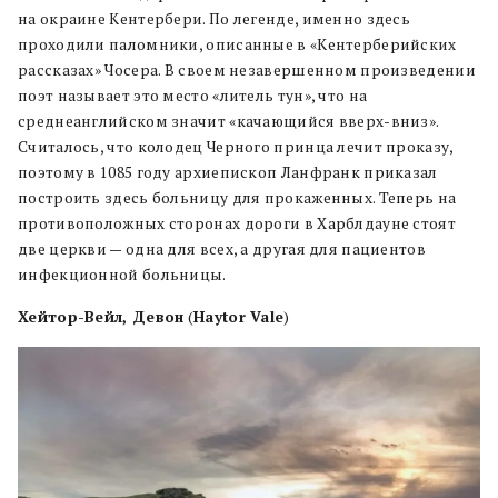
на окраине Кентербери. По легенде, именно здесь
проходили паломники, описанные в «Кентерберийских
рассказах» Чосера. В своем незавершенном произведении
поэт называет это место «литель тун», что на
среднеанглийском значит «качающийся вверх-вниз».
Считалось, что колодец Черного принца лечит проказу,
поэтому в 1085 году архиепископ Ланфранк приказал
построить здесь больницу для прокаженных. Теперь на
противоположных сторонах дороги в Харблдауне стоят
две церкви — одна для всех, а другая для пациентов
инфекционной больницы.
Хейтор-Вейл, Девон
(
Haytor Vale
)