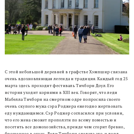
С этой небольшой деревней в графстве Хэмпшир связана
очень вдохновляющая легенда и традиция. Каждый год 25
марта здесь проходит фестиваль Тичборн Доул. Его
история уходит корнями в XIII век. Говорят, что леди
Мабелла Тичборн на смертном одре попросила своего
очень скупого мужа сэра Роджера ежегодно жертвовать
еду нуждающимся. Сэр Роджер согласился при условии,
что его жена сможет проползти по всему поместью и
посетить все домохозяйства, прежде чем сгорит бревно,
брошенное в огонь. Леди Тичборн сделала это, и лорд