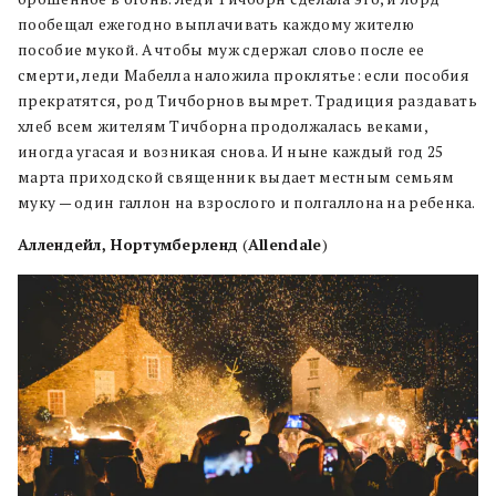
пообещал ежегодно выплачивать каждому жителю
пособие мукой. А чтобы муж сдержал слово после ее
смерти, леди Мабелла наложила проклятье: если пособия
прекратятся, род Тичборнов вымрет. Традиция раздавать
хлеб всем жителям Тичборна продолжалась веками,
иногда угасая и возникая снова. И ныне каждый год 25
марта приходской священник выдает местным семьям
муку — один галлон на взрослого и полгаллона на ребенка.
Аллендейл, Нортумберленд
(
Allendale
)