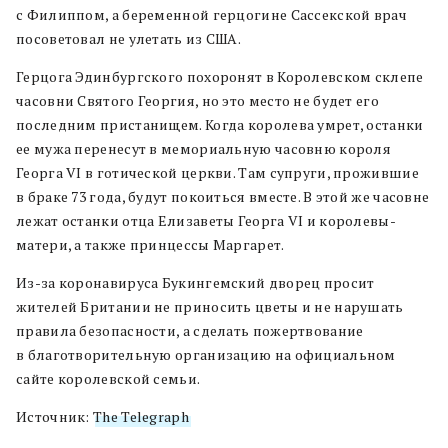
с Филиппом, а беременной герцогине Сассекской врач
посоветовал не улетать из США.
Герцога Эдинбургского похоронят в Королевском склепе
часовни Святого Георгия, но это место не будет его
последним пристанищем. Когда королева умрет, останки
ее мужа перенесут в мемориальную часовню короля
Георга VI в готической церкви. Там супруги, прожившие
в браке 73 года, будут покоиться вместе. В этой же часовне
лежат останки отца Елизаветы Георга VI и королевы-
матери, а также принцессы Маргарет.
Из-за коронавируса Букингемский дворец просит
жителей Британии не приносить цветы и не нарушать
правила безопасности, а сделать пожертвование
в благотворительную организацию на официальном
сайте королевской семьи.
Источник:
The Telegraph