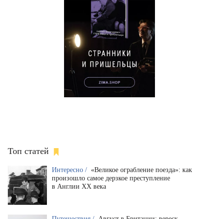
Топ статей
Интересно /
«Великое ограбление поезда»: как
произошло самое дерзкое преступление
в Англии XX века
Путешествия /
Август в Британии: вереск,