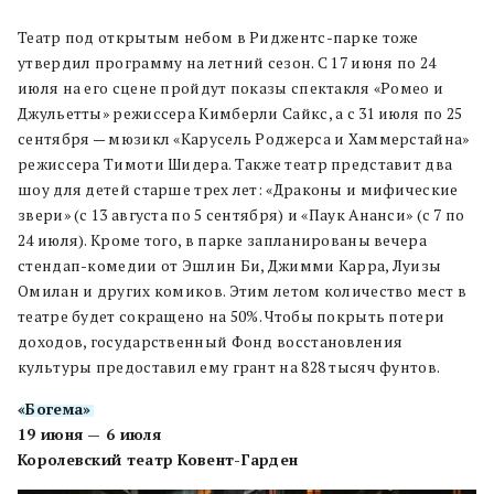
Театр под открытым небом в Риджентс-парке тоже
утвердил программу на летний сезон. С 17 июня по 24
июля на его сцене пройдут показы спектакля «Ромео и
Джульетты» режиссера Кимберли Сайкс, а с 31 июля по 25
сентября — мюзикл «Карусель Роджерса и Хаммерстайна»
режиссера Тимоти Шидера. Также театр представит два
шоу для детей старше трех лет: «Драконы и мифические
звери» (с 13 августа по 5 сентября) и «Паук Ананси» (с 7 по
24 июля). Кроме того, в парке запланированы вечера
стендап-комедии от Эшлин Би, Джимми Карра, Луизы
Омилан и других комиков. Этим летом количество мест в
театре будет сокращено на 50%. Чтобы покрыть потери
доходов, государственный Фонд восстановления
культуры предоставил ему грант на 828 тысяч фунтов.
«Богема»
19 июня — 6 июля
Королевский театр Ковент-Гарден