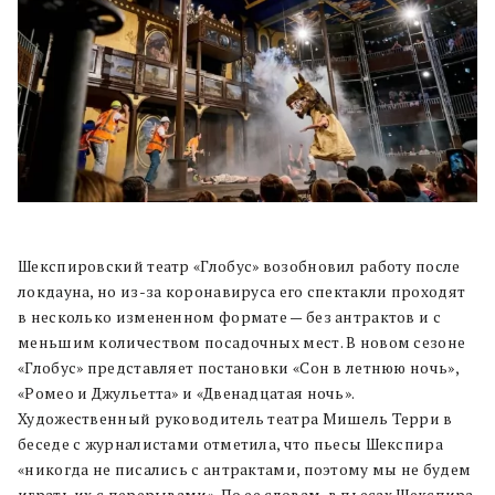
Шекспировский театр «Глобус» возобновил работу после
локдауна, но из-за коронавируса его спектакли проходят
в несколько измененном формате — без антрактов и с
меньшим количеством посадочных мест. В новом сезоне
«Глобус» представляет постановки «Сон в летнюю ночь»,
«Ромео и Джульетта» и «Двенадцатая ночь».
Художественный руководитель театра Мишель Терри в
беседе с журналистами отметила, что пьесы Шекспира
«никогда не писались с антрактами, поэтому мы не будем
играть их с перерывами». По ее словам, в пьесах Шекспира