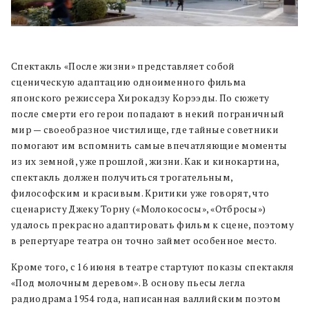
Спектакль «После жизни» представляет собой
сценическую адаптацию одноименного фильма
японского режиссера Хирокадзу Корээды. По сюжету
после смерти его герои попадают в некий пограничный
мир — своеобразное чистилище, где тайные советники
помогают им вспомнить самые впечатляющие моменты
из их земной, уже прошлой, жизни. Как и кинокартина,
спектакль должен получиться трогательным,
философским и красивым. Критики уже говорят, что
сценаристу Джеку Торну («Молокососы», «Отбросы»)
удалось прекрасно адаптировать фильм к сцене, поэтому
в репертуаре театра он точно займет особенное место.
Кроме того, с 16 июня в театре стартуют показы спектакля
«Под молочным деревом». В основу пьесы легла
радиодрама 1954 года, написанная валлийским поэтом