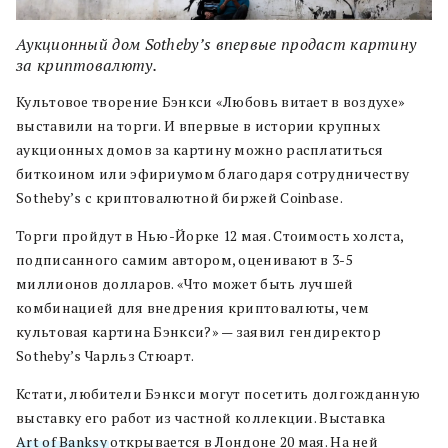
Аукционный дом Sothebyʼs впервые продаст картину
за криптовалюту.
Культовое творение Бэнкси «Любовь витает в воздухе»
выставили на торги. И впервые в истории крупных
аукционных домов за картину можно расплатиться
биткоином или эфириумом благодаря сотрудничеству
Sotheby’s с криптовалютной биржей Coinbase.
Торги пройдут в Нью-Йорке 12 мая. Стоимость холста,
подписанного самим автором, оценивают в 3-5
миллионов долларов. «Что может быть лучшей
комбинацией для внедрения криптовалюты, чем
культовая картина Бэнкси?» — заявил гендиректор
Sotheby’s Чарльз Стюарт.
Кстати, любители Бэнкси могут посетить долгожданную
выставку его работ из частной коллекции. Выставка
Art of Banksy
открывается в Лондоне 20 мая. На ней