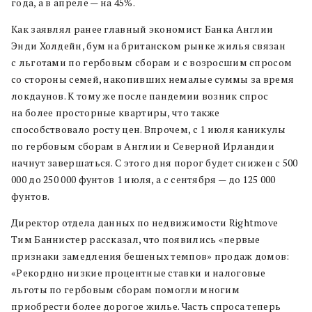
года, а в апреле — на 45%.
Как заявлял ранее главный экономист Банка Англии
Энди Холдейн, бум на британском рынке жилья связан
с льготами по гербовым сборам и с возросшим спросом
со стороны семей, накопивших немалые суммы за время
локдаунов. К тому же после пандемии возник спрос
на более просторные квартиры, что также
способствовало росту цен. Впрочем, с 1 июля каникулы
по гербовым сборам в Англии и Северной Ирландии
начнут завершаться. С этого дня порог будет снижен с 500
000 до 250 000 фунтов 1 июля, а с сентября — до 125 000
фунтов.
Директор отдела данных по недвижимости Rightmove
Тим Баннистер рассказал, что появились «первые
признаки замедления бешеных темпов» продаж домов:
«Рекордно низкие процентные ставки и налоговые
льготы по гербовым сборам помогли многим
приобрести более дорогое жилье. Часть спроса теперь