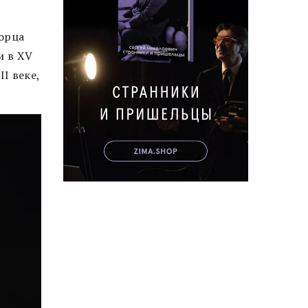
орца
и в XV
I веке,