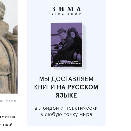
ПРЕСТОЛ.
имских
ервой