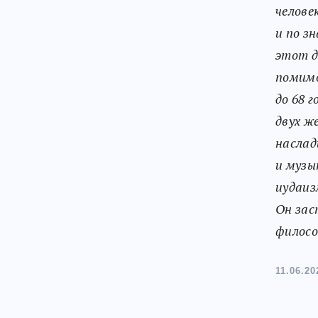
челове
и по з
этот д
помимо
до 68 
двух ж
наслад
и музы
иудаиз
Он зас
филосо
11.06.20