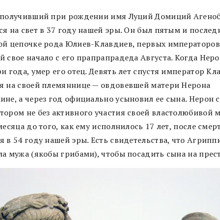
 получивший при рождении имя Луций Домиций Агеноб
ся на свет в 37 году нашей эры. Он был пятым и послед
ой цепочке рода Юлиев-Клавдиев, первых императоров
й свое начало с его прапрапрадеда Августа. Когда Нер
и года, умер его отец. Девять лет спустя император К
я на своей племяннице — овдовевшей матери Нерона
ине, а через год официально усыновил ее сына. Нерон с
тором не без активного участия своей властолюбивой 
месяца до того, как ему исполнилось 17 лет, после смер
я в 54 году нашей эры. Есть свидетельства, что Агрипп
ла мужа (якобы грибами), чтобы посадить сына на прест