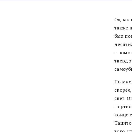
Однако
также 
был поп
десятил
с помо
твердо 
самоуби
По мне
скорее
свет. О
жертво
конце 
Тацито
того, ч