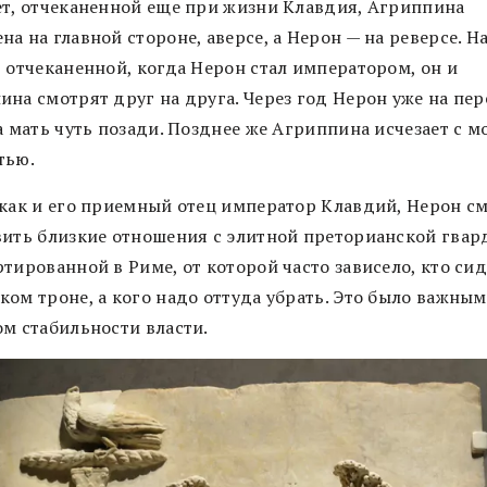
ет, отчеканенной еще при жизни Клавдия, Агриппина
а на главной стороне, аверсе, а Нерон — на реверсе. Н
, отчеканенной, когда Нерон стал императором, он и
ина смотрят друг на друга. Через год Нерон уже на пе
а мать чуть позади. Позднее же Агриппина исчезает с м
тью.
 как и его приемный отец император Клавдий, Нерон с
вить близкие отношения с элитной преторианской гвар
тированной в Риме, от которой часто зависело, кто сид
ком троне, а кого надо оттуда убрать. Это было важным
ом стабильности власти.