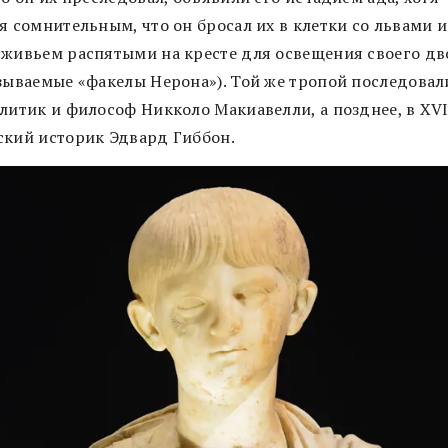
я сомнительным, что он бросал их в клетки со львами и
 живьем распятыми на кресте для освещения своего дв
азываемые «факелы Нерона»). Той же тропой последовал
литик и философ Никколо Макиавелли, а позднее, в XVII
ский историк Эдвард Гиббон.