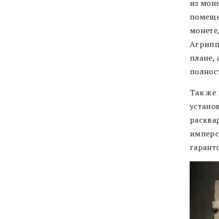
из мон
помещен
монете
Агрипп
плане, 
полнос
Так же
устано
расквар
имперс
гарант