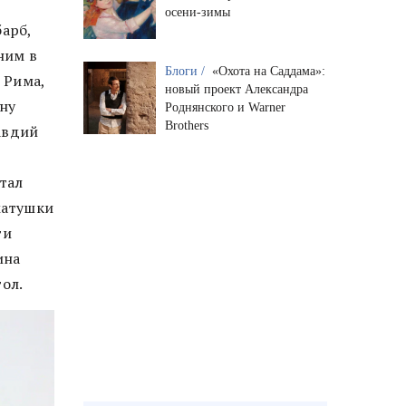
осени-зимы
арб,
ним в
Блоги /
«Охота на Саддама»:
 Рима,
новый проект Александра
ону
Роднянского и Warner
Brothers
лавдий
тал
матушки
ти
ина
ол.