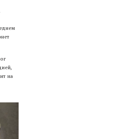
а
реднем
онет
мог
дией,
ит на