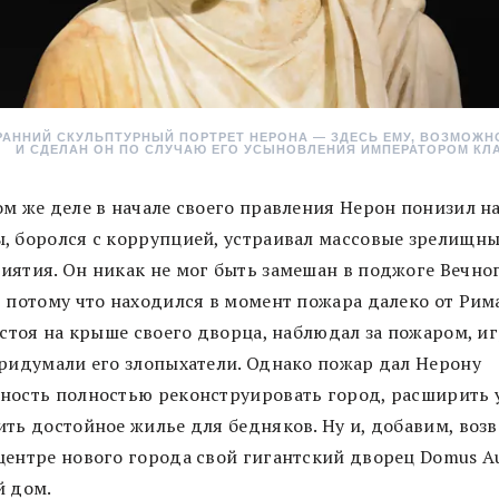
АННИЙ СКУЛЬПТУРНЫЙ ПОРТРЕТ НЕРОНА — ЗДЕСЬ ЕМУ, ВОЗМОЖНО,
И СДЕЛАН ОН ПО СЛУЧАЮ ЕГО УСЫНОВЛЕНИЯ ИМПЕРАТОРОМ К
ом же деле в начале своего правления Нерон понизил н
, боролся с коррупцией, устраивал массовые зрелищн
иятия. Он никак не мог быть замешан в поджоге Вечно
 потому что находился в момент пожара далеко от Рима,
 стоя на крыше своего дворца, наблюдал за пожаром, иг
придумали его злопыхатели. Однако пожар дал Нерону
ность полностью реконструировать город, расширить 
ть достойное жилье для бедняков. Ну и, добавим, возв
центре нового города свой гигантский дворец Domus A
й дом.