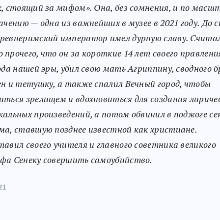
к, стоящий за мифом». Она, без сомнения, и по масшт
начению — одна из важнейших в музее в 2021 году. До с
ревнеримский император имел дурную славу. Считал
 прочего, что он за короткие 14 лет своего правления
года нашей эры, убил свою мать Агриппину, сводного 
ен и тетушку, а также спалил Вечный город, чтобы
иться зрелищем и вдохновиться для создания лириче
кальных произведений, а потом обвинил в поджоге се
ма, ставшую позднее известной как христиане.
тавил своего учителя и главного советника великого
фа Сенеку совершить самоубийство.
21