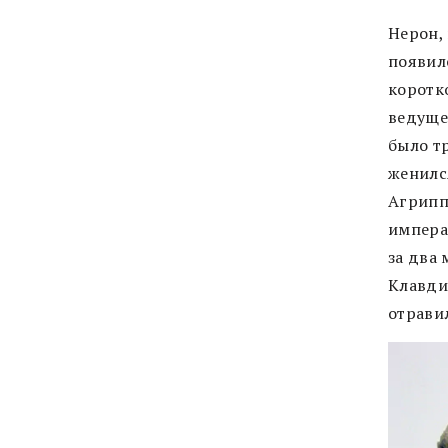
Нерон,
появил
коротк
ведуще
было тр
женилс
Агрипп
импера
за два 
Клавди
отрави