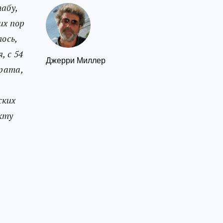
абу,
их пор
ось,
, с 54
Джерри Миллер
брата,
ских
кту