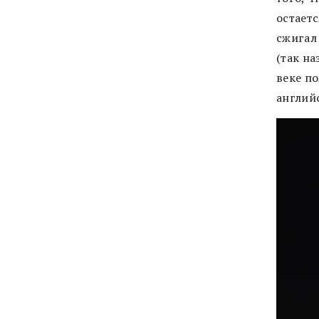
остаетс
сжигал
(так н
веке по
англий