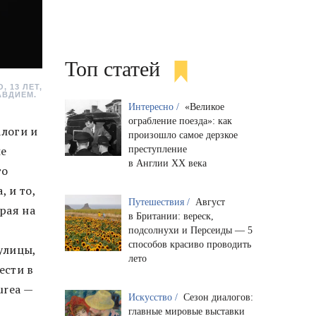
Топ статей
 13 ЛЕТ,
ЛАВДИЕМ.
Интересно /
«Великое
ограбление поезда»: как
алоги и
произошло самое дерзкое
ые
преступление
в Англии XX века
го
 и то,
Путешествия /
Август
рая на
в Британии: вереск,
подсолнухи и Персеиды — 5
способов красиво проводить
улицы,
лето
ести в
urea —
Искусство /
Сезон диалогов:
главные мировые выставки