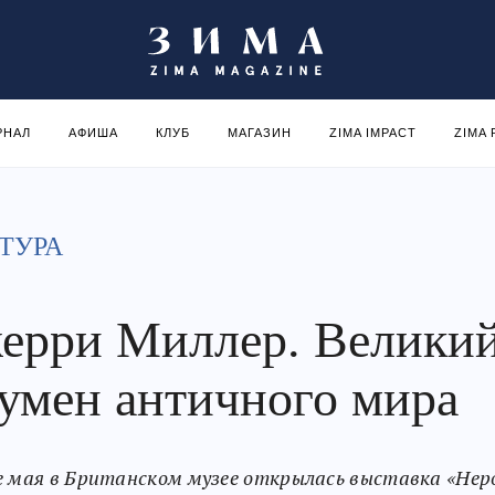
РНАЛ
АФИША
КЛУБ
МАГАЗИН
ZIMA IMPACT
ZIMA
ТУРА
ерри Миллер. Велики
умен античного мира
е мая в Британском музее открылась выставка «Нер