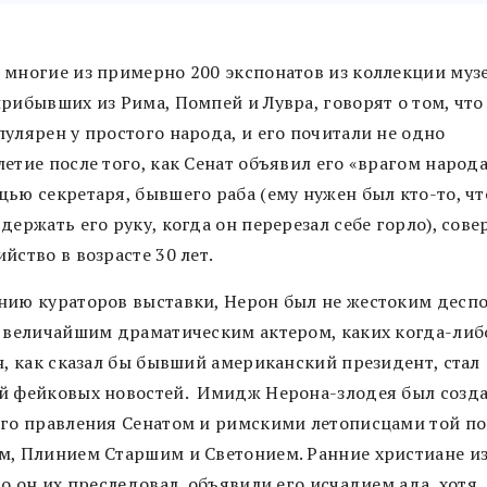
 многие из примерно 200 экспонатов из коллекции музе
прибывших из Рима, Помпей и Лувра, говорят о том, что
улярен у простого народа, и его почитали не одно
етие после того, как Сенат объявил его «врагом народа
щью секретаря, бывшего раба (ему нужен был кто-то, ч
держать его руку, когда он перерезал себе горло), сов
йство в возрасте 30 лет.
нию кураторов выставки, Нерон был не жестоким деспот
, величайшим драматическим актером, каких когда-либ
н, как сказал бы бывший американский президент, стал
й фейковых новостей. Имидж Нерона-злодея был созда
его правления Сенатом и римскими летописцами той п
м, Плинием Старшим и Светонием. Ранние христиане из
то он их преследовал, объявили его исчадием ада, хотя