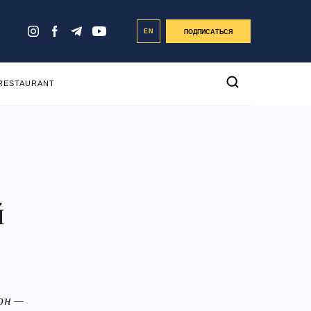
EN
ПОДПИСАТЬСЯ
 RESTAURANT
й
он —