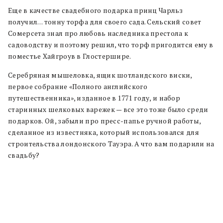
Еще в качестве свадебного подарка принц Чарльз
получил… тонну торфа для своего сада. Сельский совет
Сомерсета знал про любовь наследника престола к
садоводству и поэтому решил, что торф пригодится ему в
поместье Хайгроув в Глостершире.
Серебряная мышеловка, ящик шотландского виски,
первое собрание «Полного английского
путешественника», изданное в 1771 году, и набор
старинных шелковых варежек — все это тоже было среди
подарков. Ой, забыли про пресс-папье ручной работы,
сделанное из известняка, который использовался для
строительства лондонского Тауэра. А что вам подарили на
свадьбу?