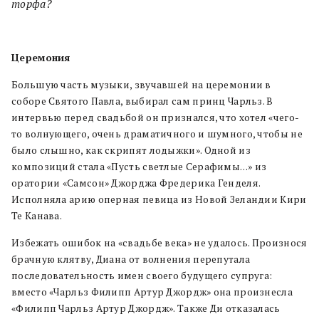
торфа?
Церемония
Большую часть музыки, звучавшей на церемонии в
соборе Святого Павла, выбирал сам принц Чарльз. В
интервью перед свадьбой он признался, что хотел «чего-
то волнующего, очень драматичного и шумного, чтобы не
было слышно, как скрипят лодыжки». Одной из
композиций стала «Пусть светлые Серафимы…» из
оратории «Самсон» Джорджа Фредерика Генделя.
Исполняла арию оперная певица из Новой Зеландии Кири
Те Канава.
Избежать ошибок на «свадьбе века» не удалось. Произнося
брачную клятву, Диана от волнения перепутала
последовательность имен своего будущего супруга:
вместо «Чарльз Филипп Артур Джордж» она произнесла
«Филипп Чарльз Артур Джордж». Также Ди отказалась