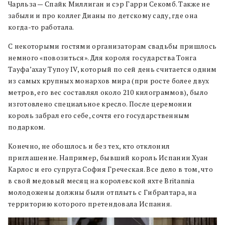
Чарльза — Спайк Миллиган и сэр Гарри Секомб. Также не
забыли и про коллег Дианы по детскому саду, где она
когда-то работала.
С некоторыми гостями организаторам свадьбы пришлось
немного «повозиться». Для короля государства Тонга
Тауфа’ахау Тупоу IV, который по сей день считается одним
из самых крупных монархов мира (при росте более двух
метров, его вес составлял около 210 килограммов), было
изготовлено специальное кресло. После церемонии
король забрал его себе, сочтя его государственным
подарком.
Конечно, не обошлось и без тех, кто отклонил
приглашение. Например, бывший король Испании Хуан
Карлос и его супруга София Греческая. Все дело в том, что
в свой медовый месяц на королевской яхте Britannia
молодожены должны были отплыть с Гибралтара, на
территорию которого претендовала Испания.