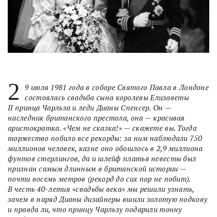
2
9 июля 1981 года в соборе Святого Павла в Лондоне
состоялась свадьба сына королевы Елизаветы
II принца Чарльза и леди Дианы Спенсер. Он —
наследник британского престола, она — красивая
аристократка. «Чем не сказка!» — скажете вы. Тогда
торжество побило все рекорды: за ним наблюдали 750
миллионов человек, казне оно обошлось в 2,9 миллиона
фунтов стерлингов, да и шлейф платья невесты был
признан самым длинным в британской истории —
почти восемь метров (рекорд до сих пор не побит).
В честь 40-летия «свадьбы века» мы решили узнать,
зачем в наряд Дианы дизайнеры вшили золотую подкову
и правда ли, что принцу Чарльзу подарили тонну