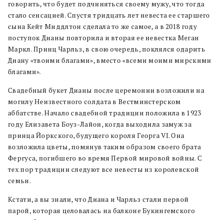
говорить, что будет подчиняться своему мужу, что тогда
стало сенсацией. Спустя тридцать лет невеста ее старшего
сына Кейт Миддлтон сделала то же самое, а в 2018 году
поступок Дианы повторила и вторая ее невестка Меган
Маркл. Принц Чарльз, в свою очередь, поклялся одарить
Диану «твоими благами», вместо «всеми моими мирскими
благами».
Свадебный букет Дианы после церемонии возложили на
могилу Неизвестного солдата в Вестминстерском
аббатстве. Начало свадебной традиции положила в 1923
году Елизавета Боуз-Лайон, когда выходила замуж за
принца Йоркского, будущего короля Георга VI. Она
возложила цветы, помянув таким образом своего брата
Фергуса, погибшего во время Первой мировой войны. С
тех пор традиции следуют все невесты из королевской
семьи.
Кстати, а вы знали, что Диана и Чарльз стали первой
парой, которая целовалась на балконе Букингемского