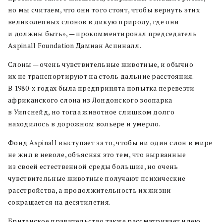
но мы считаем, что они того стоят, чтобы вернуть этих
великолепных слонов в дикую природу, где они
и должны быть», — прокомментировал председатель
Aspinall Foundation Дамиан Аспиналл.
Слоны — очень чувствительные животные, и обычно
их не транспортируют на столь дальние расстояния.
В 1980-х годах была предпринята попытка перевезти
африканского слона из Лондонского зоопарка
в Уипснейд, но тогда животное слишком долго
находилось в дорожном вольере и умерло.
Фонд Aspinall выступает за то, чтобы ни один слон в мире
не жил в неволе, объясняя это тем, что вырванные
из своей естественной среды большие, но очень
чувствительные животные получают психические
расстройства, а продолжительность их жизни
сокращается на десятилетия.
Британское правительство также рассматривает идею