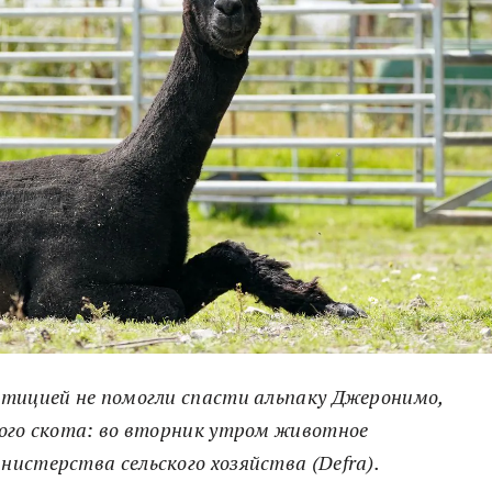
етицией не помогли спасти альпаку Джеронимо,
того скота: во вторник утром животное
истерства сельского хозяйства (Defra).