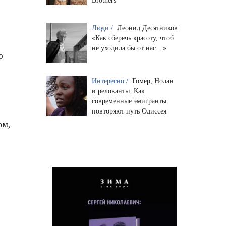
Brothers
Люди /
Леонид Десятников:
«Как сберечь красоту, чтоб
не уходила бы от нас…»
ю
Интересно /
Гомер, Нолан
и релоканты. Как
современные эмигранты
повторяют путь Одиссея
ом,