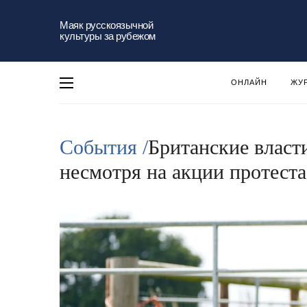
Маяк русскоязычной
культуры за рубежом
ОНЛАЙН
ЖУ
События /
Британские власт
несмотря на акции протеста