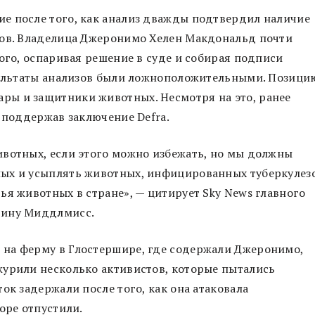
е после того, как анализ дважды подтвердил наличие
ров. Владелица Джеронимо Хелен Макдональд почти
ого, оспаривая решение в суде и собирая подписи
езультаты анализов были ложноположительными. Позици
ы и защитники животных. Несмотря на это, ранее
, поддержав заключение Defra.
ивотных, если этого можно избежать, но мы должны
ых и усыплять животных, инфицированных туберкулез
ья животных в стране», — цитирует Sky News главного
тину Миддлмисс.
на ферму в Глостершире, где содержали Джеронимо,
журили несколько активистов, которые пытались
ок задержали после того, как она атаковала
оре отпустили.