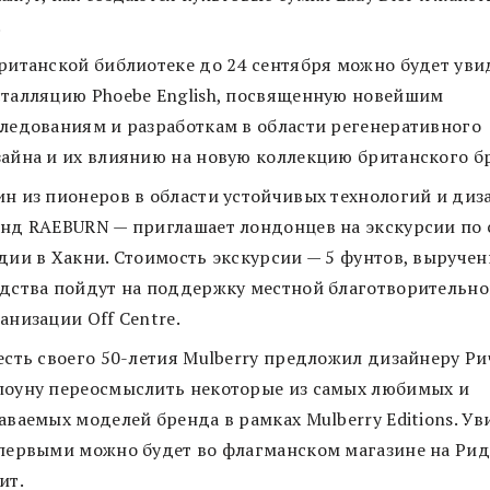
.
ританской библиотеке до 24 сентября можно будет уви
талляцию Phoebe English, посвященную новейшим
ледованиям и разработкам в области регенеративного
айна и их влиянию на новую коллекцию британского б
н из пионеров в области устойчивых технологий и диз
нд RAEBURN — приглашает лондонцев на экскурсии по 
дии в Хакни. Стоимость экскурсии — 5 фунтов, выруче
дства пойдут на поддержку местной благотворительн
анизации Off Centre.
есть своего 50-летия Mulberry предложил дизайнеру Р
оуну переосмыслить некоторые из самых любимых и
аваемых моделей бренда в рамках Mulberry Editions. Ув
первыми можно будет во флагманском магазине на Ри
ит.