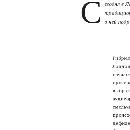
С
егодня в 
традицион
о ней подр
Гибрид
Лондон
начало
простр
выбрал
аудито
смельч
происх
дефиле