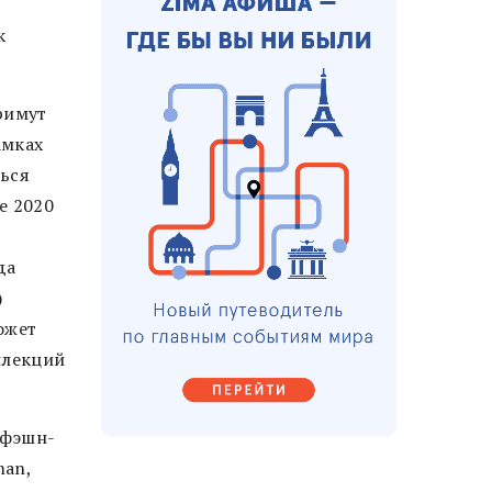
к
римут
амках
ться
е 2020
да
)
ожет
ллекций
 фэшн-
man,