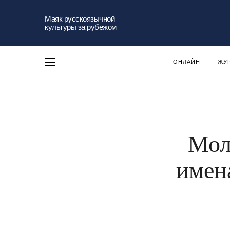
Маяк русскоязычной
культуры за рубежом
ОНЛАЙН
ЖУ
Мол
имен