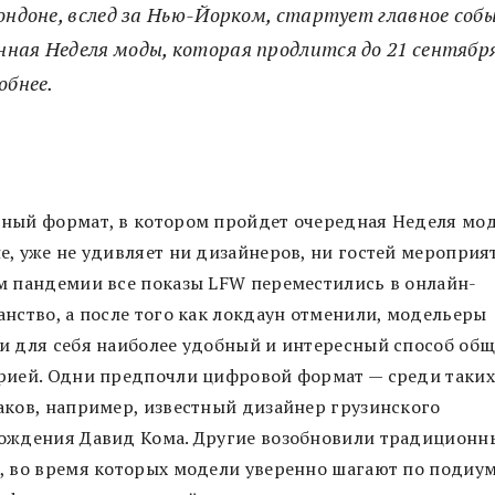
Лондоне, вслед за Нью-Йорком, стартует главное со
ная Неделя моды, которая продлится до 21 сентябр
обнее.
ный формат, в котором пройдет очередная Неделя мо
е, уже не удивляет ни дизайнеров, ни гостей мероприят
м пандемии все показы LFW переместились в онлайн-
анство, а после того как локдаун отменили, модельеры
и для себя наиболее удобный и интересный способ общ
рией. Одни предпочли цифровой формат — среди таких
аков, например, известный дизайнер грузинского
ождения Давид Кома. Другие возобновили традиционн
, во время которых модели уверенно шагают по подиу