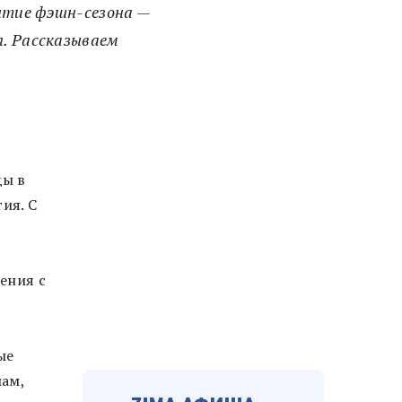
бытие фэшн-сезона —
я. Рассказываем
ды в
ия. С
ения с
ые
мам,