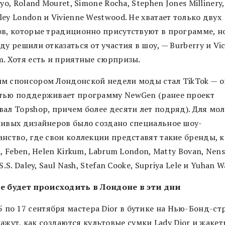
Pyo, Roland Mouret, Simone Rocha, Stephen Jones Millinery,
ey London и Vivienne Westwood. Не хватает только двух
ов, которые традиционно присутствуют в программе, н
ду решили отказаться от участия в шоу, — Burberry и Vic
m. Хотя есть и приятные сюрпризы.
м спонсором Лондонской недели моды стал TikTok — о
тью поддерживает программу NewGen (ранее проект
вал Topshop, причем более десяти лет подряд). Для мо
ливых дизайнеров было создано специальное шоу-
анство, где свои коллекции представят такие бренды, к
a, Feben, Helen Kirkum, Labrum London, Matty Bovan, Nens
 S.S. Daley, Saul Nash, Stefan Cooke, Supriya Lele и Yuhan 
е будет происходить в Лондоне в эти дни
5 по 17 сентября мастера Dior в бутике на Нью-Бонд-ст
ажут, как создаются культовые сумки Lady Dior и жакет