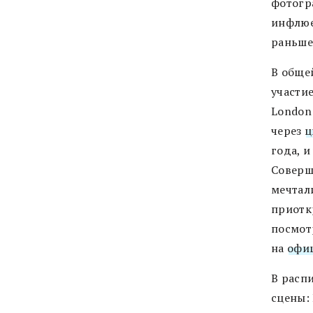
фотогр
инфлюе
раньше
В обще
участие
London 
через
ц
года, и
Соверш
мечтал
приотк
посмот
на
офи
В расп
сцены: 