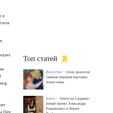
о в
toria
н
лодых
Топ статей
ак
Искусство /
Сезон диалогов:
i
главные мировые выставки
осени-зимы
Wang.
Блоги /
«Охота на Саддама»:
новый проект Александра
рит
Роднянского и Warner
ы Dior