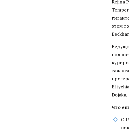
Rejina 
Temperl
гигант
этом го
Beckha
Ведущи
полнос
куриро
талант
простр
Eftychi
Dojaka,
Что ещ
С 1
пок