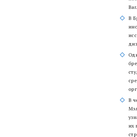
Bar
В Б
инс
исс
диз
Оди
бре
сту
сре
орг
В ч
Мэл
узн
их 
стр