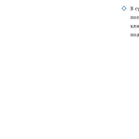
В с
поп
кли
под