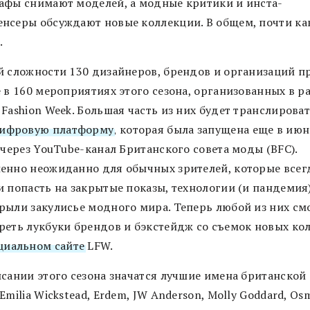
афы снимают моделей, а модные критики и инста-
нсеры обсуждают новые коллекции. В общем, почти ка
.
й сложности 130 дизайнеров, брендов и организаций п
 в 160 мероприятиях этого сезона, организованных в р
Fashion Week. Большая часть из них будет транслирова
ифровую платформу
, которая была запущена еще в июн
 через YouTube-канал Британского совета моды (BFC).
енно неожиданно для обычных зрителей, которые всег
и попасть на закрытые показы, технологии (и пандемия
рыли закулисье модного мира. Теперь любой из них см
реть лукбуки брендов и бэкстейдж со съемок новых ко
циальном сайте
LFW.
исании этого сезона значатся лучшие имена британской
Emilia Wickstead, Erdem, JW Anderson, Molly Goddard, Os