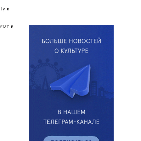
ty в
учат в