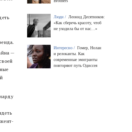
Brothers
деть
Люди /
Леонид Десятников:
«Как сберечь красоту, чтоб
не уходила бы от нас…»
ренда.
Интересно /
Гомер, Нолан
айна —
и релоканты. Как
современные эмигранты
своей
повторяют путь Одиссея
нные
ой
ичарду
идеть
джент-