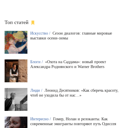
Топ статей
Искусство /
Сезон диалогов: главные мировые
выставки осени-зимы
Блоги /
«Охота на Саддама»: новый проект
Александра Роднянского и Warner Brothers
Люди /
Леонид Десятников: «Как сберечь красоту,
чтоб не уходила бы от нас…»
Интересно /
Гомер, Нолан и релоканты. Как
современные эмигранты повторяют путь Одиссея