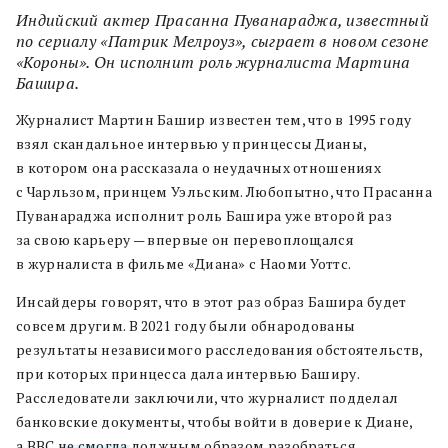
Индийский актер Прасанна Пуванараджа, известный
по сериалу «Патрик Мелроуз», сыграет в новом сезоне
«Короны». Он исполнит роль журналиста Мартина
Башира.
Журналист Мартин Башир известен тем, что в 1995 году
взял скандальное интервью у принцессы Дианы,
в котором она рассказала о неудачных отношениях
с Чарльзом, принцем Уэльским. Любопытно, что Прасанна
Пуванараджа исполнит роль Башира уже второй раз
за свою карьеру — впервые он перевоплощался
в журналиста в фильме «Диана» с Наоми Уоттс.
Инсайдеры говорят, что в этот раз образ Башира будет
совсем другим. В 2021 году были обнародованы
результаты независимого расследования обстоятельств,
при которых принцесса дала интервью Баширу.
Расследователи заключили, что журналист подделал
банковские документы, чтобы войти в доверие к Диане,
а BBC
не смогла
должным образом разобраться