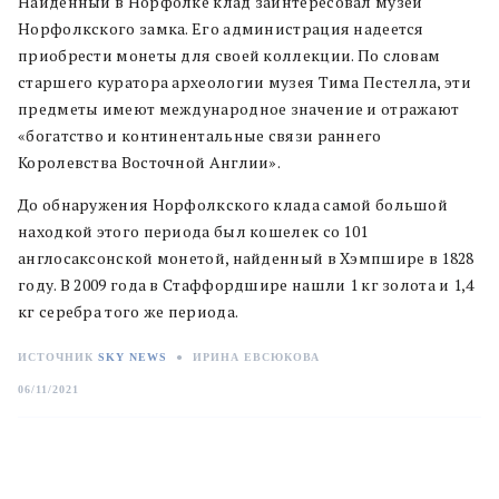
Найденный в Норфолке клад заинтересовал музей
Норфолкского замка. Его администрация надеется
приобрести монеты для своей коллекции. По словам
старшего куратора археологии музея Тима Пестелла, эти
предметы имеют международное значение и отражают
«богатство и континентальные связи раннего
Королевства Восточной Англии».
До обнаружения Норфолкского клада самой большой
находкой этого периода был кошелек со 101
англосаксонской монетой, найденный в Хэмпшире в 1828
году. В 2009 года в Стаффордшире нашли 1 кг золота и 1,4
кг серебра того же периода.
ИСТОЧНИК
SKY NEWS
●
ИРИНА ЕВСЮКОВА
06/11/2021