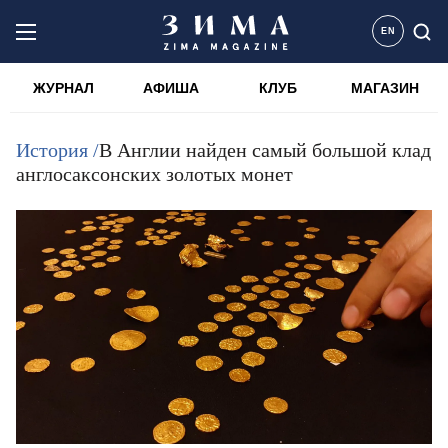
EN
ЖУРНАЛ
АФИША
КЛУБ
МАГАЗИН
История /
В Англии найден самый большой клад
англосаксонских золотых монет