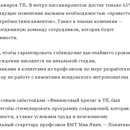
ажиров TfL. В метро пассажиропоток достиг только 63
 грядущие изменения вызваны необходимостью «привест
отребностями клиентов». Также в планах компании —
ередвижную команду сотрудников, которая будет
имости.
, чтобы гарантировать соблюдение высочайшего уровн
уждения находятся на начальной стадии,
иками и коллегами из профсоюзов по мере разработки
ор по работе с клиентами лондонского метрополитена
ссовым забастовкам. «Финансовый кризис в TfL был
 чтобы стимулировать программу сокращений, которая
сности, а также условиям труда и пенсионному
альный секретарь профсоюза RMT Мик Линч. — Политик