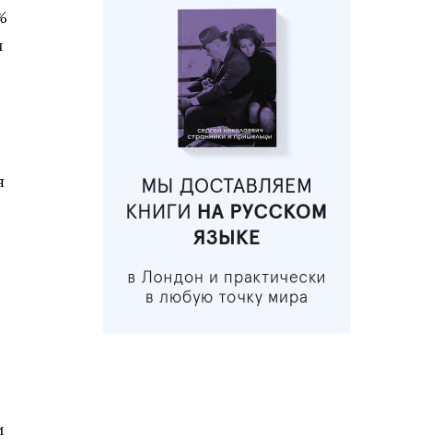
%
и
я
и