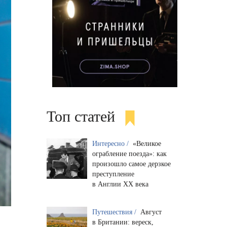
Топ статей
Интересно /
«Великое
ограбление поезда»: как
произошло самое дерзкое
преступление
в Англии XX века
Путешествия /
Август
в Британии: вереск,