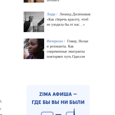
Brothers
Люди /
Леонид Десятников:
«Как сберечь красоту, чтоб
не уходила бы от нас…»
Интересно /
Гомер, Нолан
и релоканты. Как
современные эмигранты
повторяют путь Одиссея
и
,
,
я.