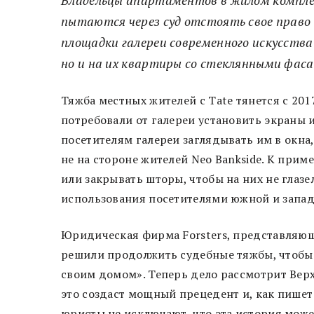
пытаются через суд отстоять свое право 
площадки галереи современного искусства
но и на их квартиры со стеклянными фас
Тяжба местных жителей с Tate тянется с 201
потребовали от галереи установить экраны 
посетителям галереи заглядывать им в окна,
не на стороне жителей Neo Bankside. К прим
или закрывать шторы, чтобы на них не глаз
использования посетителями южной и запад
Юридическая фирма Forsters, представляюща
решили продолжить судебные тяжбы, чтобы 
своим домом». Теперь дело рассмотрит Верх
это создаст мощный прецедент и, как пишет 
юристы не исключают, что эта история може