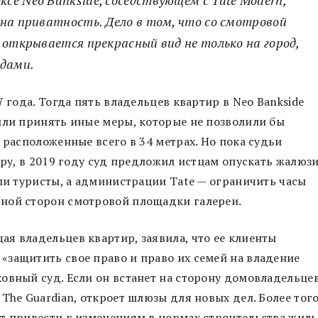
на приватность. Дело в том, что со смотровой
 открывается прекрасный вид не только на город,
адами.
7 года. Тогда пять владельцев квартир в Neo Bankside
или принять иные меры, которые не позволили бы
 расположенные всего в 34 метрах. Но пока судьи
еру, в 2019 году суд предложил истцам опускать жалюз
ели туристы, а администрации Tate — ограничить часы
ной сторон смотровой площадки галереи.
я владельцев квартир, заявила, что ее клиенты
«защитить свое право и право их семей на владение
овный суд. Если он встанет на сторону домовладельцев
The Guardian, откроет шлюзы для новых дел. Более того
т привести к изменениям в нормах строительства жиль