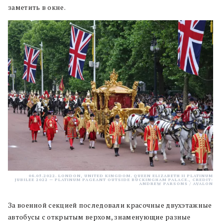
заметить в окне.
06.05.2022. LONDON, UNITED KINGDOM. QUEEN ELIZABETH II PLATINUM
JUBILEE 2022 — PLATINUM PAGEANT OUTSIDE BUCKINGHAM PALACE., CREDIT:
ANDREW PARSONS / AVALON
За военной секцией последовали красочные двухэтажные
автобусы с открытым верхом, знаменующие разные