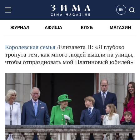
EN
ЖУРНАЛ
АФИША
КЛУБ
МАГАЗИН
Королевская семья /
Елизавета II: «Я глубоко
тронута тем, как много людей вышли на улицы,
чтобы отпраздновать мой Платиновый юбилей»