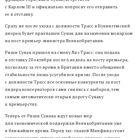
с Карлом III и официально попросит его отправить
ее в отставку.
Сразу же после ухода с должности Трасс в Букингемский
дворец будет приглашен Сунак для назначения монархом
на пост премьер-министра Великобритании.
Риши Сунак пришел на смену Лиз Трасс: она подала
в отставку 20 октября после 6 недель на посту премьера,
поскольку за это время в Британии вместо обещанной
стабильности лишь усугубился кризис. После ухода
с должности Трасс все основные конкуренты за пост
лидера консерваторов сами снялись с выборов, тем
самым автоматически открыв дорогу Сунаку
к премьерству.
Теперь от Риши Сунака ждут новых мер
для экономической поддержки Великобритании уже
в ближайшее время. Перед экс-главой Минфина стоит
задача вывести страну из глубокого кризиса, а также