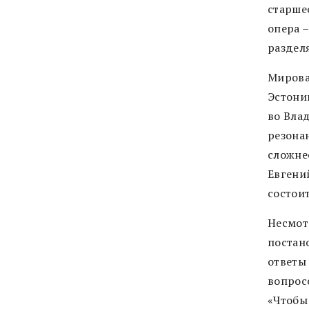
старше
опера –
разделя
Мировая
Эстони
во Вла
резона
сложне
Евгений
состоит
Несмотр
постан
ответы
вопросо
«Чтобы