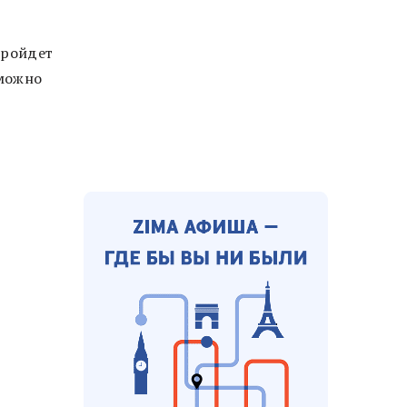
пройдет
 можно