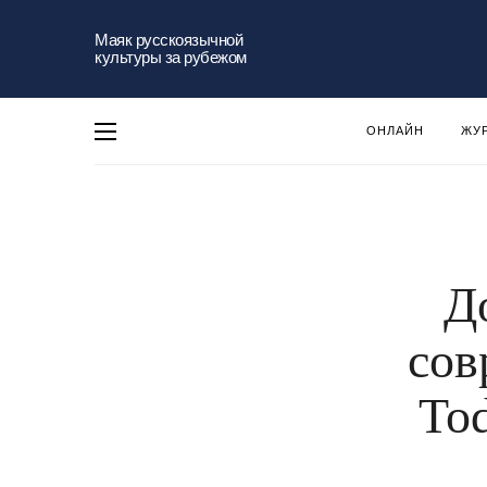
Маяк русскоязычной
культуры за рубежом
ОНЛАЙН
ЖУ
Д
сов
Tod