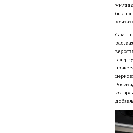
миллио
было ша
мечтать
Сама п
расска
вероятн
в перву
правос
церков
России,
которая
добавл