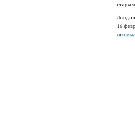
старым
Лондон
16 фев
по ссыл