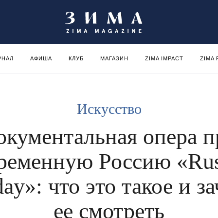
РНАЛ
АФИША
КЛУБ
МАГАЗИН
ZIMA IMPACT
ZIMA
Искусство
окументальная опера п
ременную Россию «Rus
ay»: что это такое и з
ее смотреть