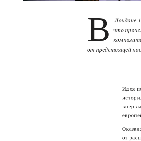
В
Лондоне 1
что проис
композито
от предстоящей по
Идея п
истори
впервы
европе
Оказало
от расп