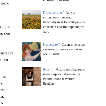
инято:
е
Путешествия /
Август
в Британии: вереск,
подсолнухи и Персеиды — 5
ве, в
способов красиво проводить
лето
казали
Искусство /
Сезон диалогов:
м
главные мировые выставки
считает
осени-зимы
конец
Блоги /
«Охота на Саддама»:
новый проект Александра
чная
Роднянского и Warner
ти
Brothers
ется
ы.
со