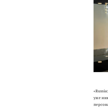
«Russia
уже ник
персона