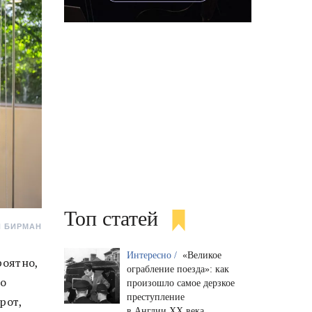
Топ статей
Й БИРМАН
Интересно /
«Великое
роятно,
ограбление поезда»: как
го
произошло самое дерзкое
преступление
рот,
в Англии XX века