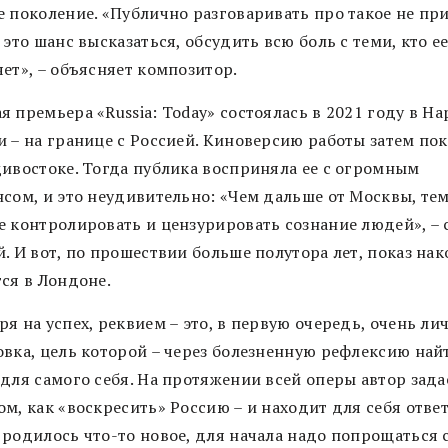
е поколение. «Публично разговаривать про такое не пр
 это шанс высказаться, обсудить всю боль с теми, кто е
ет», – объясняет композитор.
 премьера «Russia: Today» состоялась в 2021 году в Нар
и – на границе с Россией. Киноверсию работы затем по
дивостоке. Тогда публика восприняла ее с огромным
нсом, и это неудивительно: «Чем дальше от Москвы, те
е контролировать и цензурировать сознание людей», – 
. И вот, по прошествии больше полутора лет, показ на
ся в Лондоне.
я на успех, реквием – это, в первую очередь, очень ли
овка, цель которой – через болезненную рефлексию най
 для самого себя. На протяжении всей оперы автор зада
м, как «воскресить» Россию – и находит для себя ответ
 родилось что-то новое, для начала надо попрощаться 