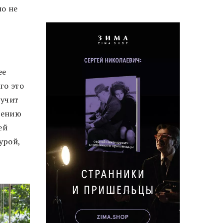
о не
ее
го это
вучит
оению
ей
урой,