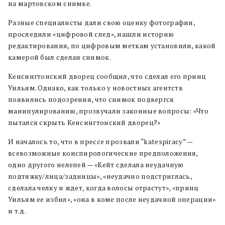
на мартовском снимке.
Разные специалисты дали свою оценку фотографии,
проследили «цифровой след», нашли историю
редактирования, по цифровым меткам установили, какой
камерой был сделан снимок.
Кенсингтонский дворец сообщил, что сделал его принц
Уильям. Однако, как только у новостных агентств
появились подозрения, что снимок подвергся
манипулированию, прозвучали законные вопросы: «Что
пытался скрыть Кенсингтонский дворец?»
И началось то, что в прессе прозвали “katespiracy” —
всевозможные конспирологические предположения,
одно другого нелепей — «Кейт сделала неудачную
подтяжку/лица/задницы», «неудачно подстриглась,
сделала челку и ждет, когда волосы отрастут», «принц
Уильям ее избил», «она в коме после неудачной операции»
и т.д.