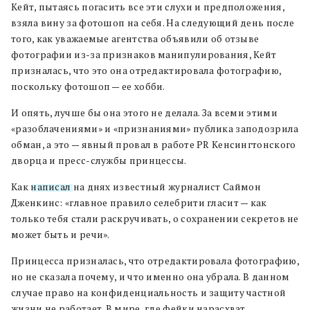
Кейт, пытаясь погасить все эти слухи и предположения,
взяла вину за фотошоп на себя. На следующий день после
того, как уважаемые агентства объявили об отзыве
фотографии из-за признаков манипулирования, Кейт
призналась, что это она отредактировала фотографию,
поскольку фотошоп — ее хобби.
И опять, лучше бы она этого не делала. За всеми этими
«разоблачениями» и «признаниями» публика заподозрила
обман, а это — явный провал в работе PR Кенсингтонского
дворца и пресс-службы принцессы.
Как
написал
на днях известный журналист Саймон
Дженкинс: «главное правило селебрити гласит — как
только тебя стали раскручивать, о сохранении секретов не
может быть и речи».
Принцесса призналась, что отредактировала фотографию,
но не сказала почему, и что именно она убрала. В данном
случае право на конфиденциальность и защиту частной
жизни не работает. В мире, где фейки нарасхват,