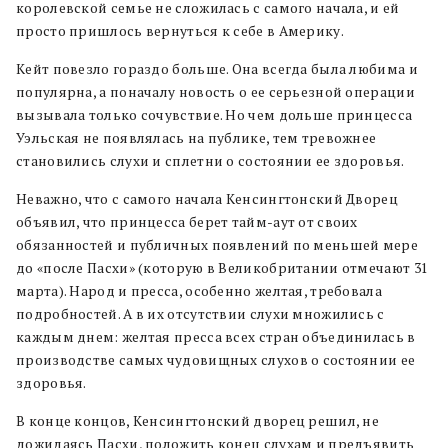
королевской семье не сложилась с самого начала, и ей
просто пришлось вернуться к себе в Америку.
Кейт повезло гораздо больше. Она всегда была любима и
популярна, а поначалу новость о ее серьезной операции
вызывала только сочувствие. Но чем дольше принцесса
Уэльская не появлялась на публике, тем тревожнее
становились слухи и сплетни о состоянии ее здоровья.
Неважно, что с самого начала Кенсингтонский Дворец
объявил, что принцесса берет тайм-аут от своих
обязанностей и публичных появлений по меньшей мере
до «после Пасхи» (которую в Великобритании отмечают 31
марта). Народ и пресса, особенно желтая, требовала
подробностей. А в их отсутствии слухи множились с
каждым днем: желтая пресса всех стран объединилась в
производстве самых чудовищных слухов о состоянии ее
здоровья.
В конце концов, Кенсингтонский дворец решил, не
дожидаясь Пасхи, положить конец слухам и предъявить