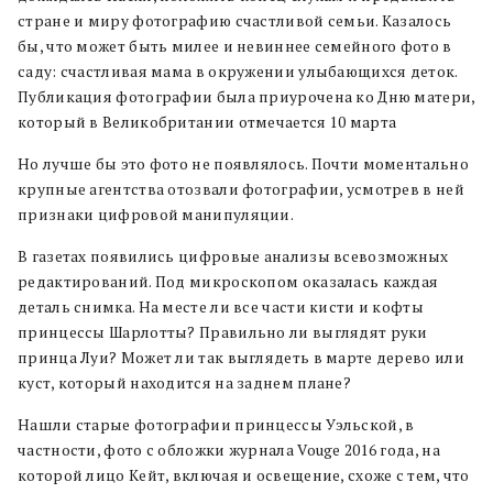
стране и миру фотографию счастливой семьи. Казалось
бы, что может быть милее и невиннее семейного фото в
саду: счастливая мама в окружении улыбающихся деток.
Публикация фотографии была приурочена ко Дню матери,
который в Великобритании отмечается 10 марта
Но лучше бы это фото не появлялось. Почти моментально
крупные агентства отозвали фотографии, усмотрев в ней
признаки цифровой манипуляции.
В газетах появились цифровые анализы всевозможных
редактирований. Под микроскопом оказалась каждая
деталь снимка. На месте ли все части кисти и кофты
принцессы Шарлотты? Правильно ли выглядят руки
принца Луи? Может ли так выглядеть в марте дерево или
куст, который находится на заднем плане?
Нашли старые фотографии принцессы Уэльской, в
частности, фото с обложки журнала Vouge 2016 года, на
которой лицо Кейт, включая и освещение, схоже с тем, что