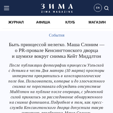
EN
ЖУРНАЛ
АФИША
КЛУБ
МАГАЗИН
События
Быть принцессой нелегко. Маша Слоним —
о PR-провале Кенсингтонского дворца
и шумихе вокруг снимка Кейт Миддлтон
После публикации фотографии принцессы Уэльской
с детьми в честь Дня матери (10 марта) просторы
интернета превратились в конспирологическое
поле боя. Пользователи, которые и до злосчастного
снимка не переставали обсуждать отсутствие
Миддлтон на публике после операции, с удвоенной
силой принялись за расследование обнаруженного
на снимке фотошопа. Подробнее в том, как пресс-
служба Кенсингтонского дворца допустила такую
ситуацию, разобралась Маша Слоним.