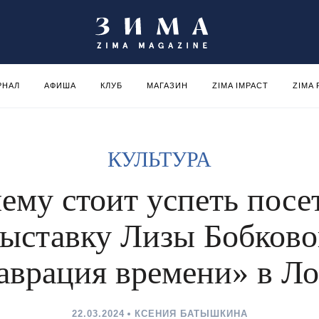
РНАЛ
АФИША
КЛУБ
МАГАЗИН
ZIMA IMPACT
ZIMA
КУЛЬТУРА
ему стоит успеть посе
ыставку Лизы Бобков
аврация времени» в Л
22.03.2024
КСЕНИЯ БАТЫШКИНА