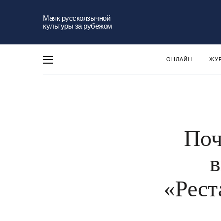
Маяк русскоязычной
культуры за рубежом
ОНЛАЙН
ЖУ
Поч
в
«Рест