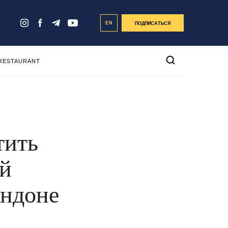
EN
ПОДПИСАТЬСЯ
 RESTAURANT
тить
ой
ондоне