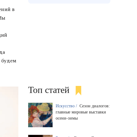
ений в
Мы
щий
да
ы будем
Топ статей
Искусство /
Сезон диалогов:
главные мировые выставки
осени-зимы