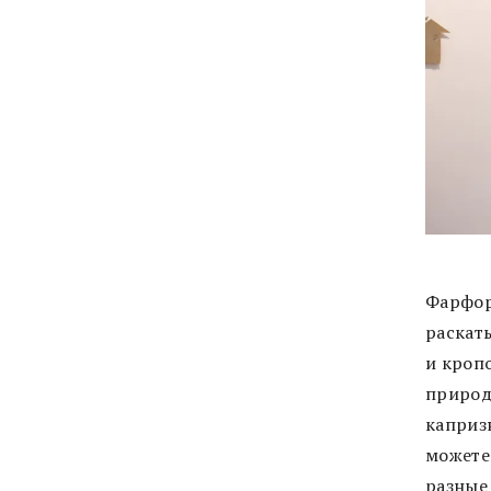
Фарфор
раскат
и кроп
природ
каприз
можете
разные