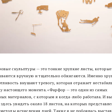
овые скульптуры — это тонкие хрупкие листы, которые
ываются вручную и тщательно обжигаются. Именно хру
отливость внушают тревогу, которая отражает нестаби
у настоящего момента. «Фарфор — это один из самых
ных материалов, с которым я когда-либо работала. И вы
 здесь увидеть около 18 листов, на которых представл
 методы исчисления дней. Также я не побоялась выста