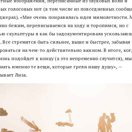
ктные изображения, переписанные из звуковых волн и
ых голосовых нот (в том числе из повседневных сообщ
джерах). «Мне очень понравилась идея мимолетности. 
нно бежим, переписываемся на ходу и торопимся, но с
ю скульптуры я как бы задокументировала ускользаю
 Все стремятся быть сильнее, выше и быстрее, забывая
роваться на чем-то действительно важном. В итоге, ког
изнь подойдет к концу (а это непременно случится), м
нать именно те вещи, которые грели нашу душу», —
ывает Лиза.