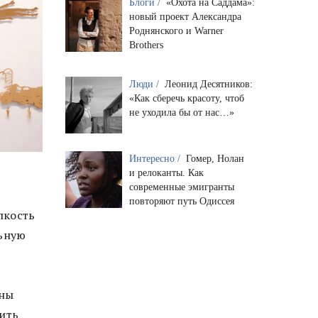
Блоги /
«Охота на Саддама»:
новый проект Александра
Роднянского и Warner
Brothers
Люди /
Леонид Десятников:
«Как сберечь красоту, чтоб
не уходила бы от нас…»
Интересно /
Гомер, Нолан
и релоканты. Как
современные эмигранты
повторяют путь Одиссея
пкость
льную
ены
вить