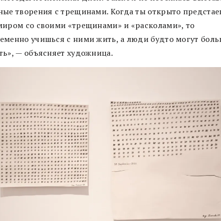
ные творения с трещинами. Когда ты открыто предста
миром со своими «трещинами» и «расколами», то
еменно учишься с ними жить, а люди будто могут боль
ть», — объясняет художница.