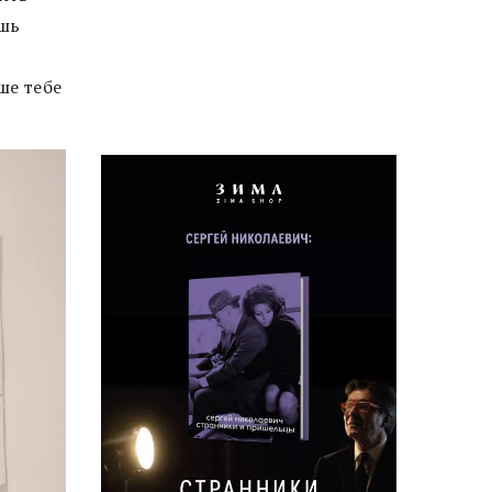
ешь
ше тебе