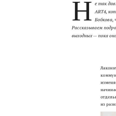
Н
е так да
ART4, ко
Бобкова,
Рассказываем подро
выходных — пока она
Лакони
коммун
изменя
начинае
отдель
из раз