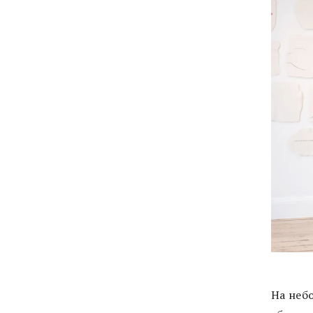
На неб