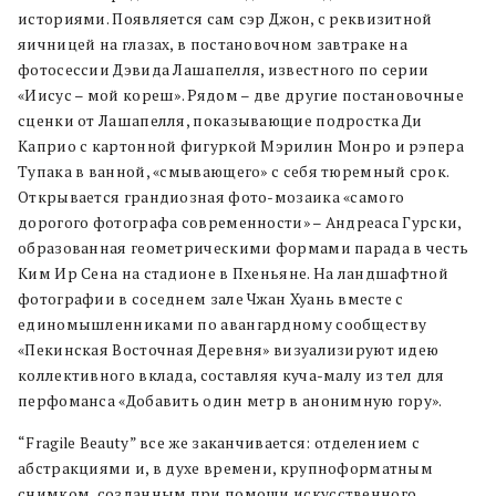
историями. Появляется сам сэр Джон, с реквизитной
яичницей на глазах, в постановочном завтраке на
фотосессии Дэвида Лашапелля, известного по серии
«Иисус – мой кореш». Рядом – две другие постановочные
сценки от Лашапелля, показывающие подростка Ди
Каприо с картонной фигуркой Мэрилин Монро и рэпера
Тупака в ванной, «смывающего» с себя тюремный срок.
Открывается грандиозная фото-мозаика «самого
дорогого фотографа современности» – Андреаса Гурски,
образованная геометрическими формами парада в честь
Ким Ир Сена на стадионе в Пхеньяне. На ландшафтной
фотографии в соседнем зале Чжан Хуань вместе с
единомышленниками по авангардному сообществу
«Пекинская Восточная Деревня» визуализируют идею
коллективного вклада, составляя куча-малу из тел для
перфоманса «Добавить один метр в анонимную гору».
“Fragile Beauty” все же заканчивается: отделением с
абстракциями и, в духе времени, крупноформатным
снимком, созданным при помощи искусственного