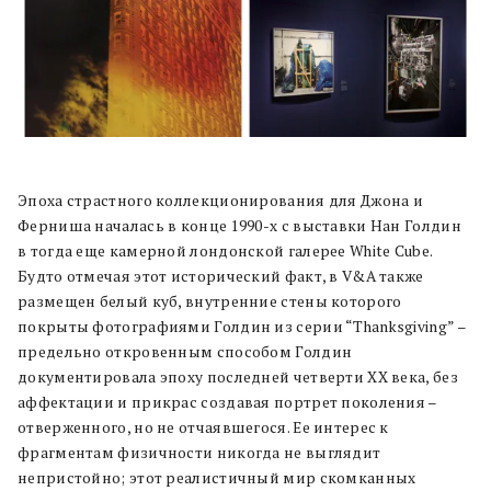
Эпоха страстного коллекционирования для Джона и
Ферниша началась в конце 1990-х с выставки Нан Голдин
в тогда еще камерной лондонской галерее White Cube.
Будто отмечая этот исторический факт, в V&A также
размещен белый куб, внутренние стены которого
покрыты фотографиями Голдин из серии “Thanksgiving” –
предельно откровенным способом Голдин
документировала эпоху последней четверти ХХ века, без
аффектации и прикрас создавая портрет поколения –
отверженного, но не отчаявшегося. Ее интерес к
фрагментам физичности никогда не выглядит
непристойно; этот реалистичный мир скомканных