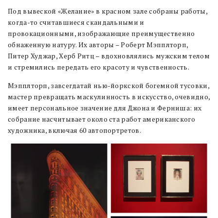
Под вывеской «Желание» в красном зале собраны работы,
когда-то считавшиеся скандальными и
провокационными, изображающие преимущественно
обнаженную натуру. Их авторы – Роберт Мэпплторп,
Питер Худжар, Херб Ритц – вдохновлялись мужским телом
и стремились передать его красоту и чувственность.
Мэпплторп, завсегдатай нью-йоркской богемной тусовки,
мастер превращать маскулинность в искусство, очевидно,
имеет персональное значение для Джона и Ферниша: их
собрание насчитывает около ста работ американского
художника, включая 60 автопортретов.