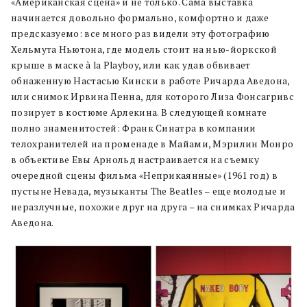
«Американская сцена» и не только. Сама выставка
начинается довольно формально, комфортно и даже
предсказуемо: все много раз видели эту фотографию
Хельмута Ньютона, где модель стоит на нью-йоркской
крыше в маске à la Playboy, или как удав обвивает
обнаженную Настасью Кински в работе Ричарда Аведона,
или снимок Ирвина Пенна, для которого Лиза Фонсагривс
позирует в костюме Арлекина. В следующей комнате
полно знаменитостей: Франк Синатра в компании
телохранителей на променаде в Майами, Мэрилин Монро
в объективе Евы Арнольд настраивается на съемку
очередной сцены фильма «Неприкаянные» (1961 год) в
пустыне Невада, музыканты The Beatles – еще молодые и
неразлучные, похожие друг на друга – на снимках Ричарда
Аведона.