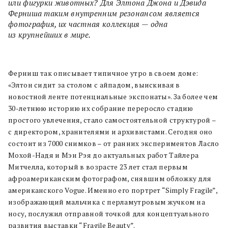
или фигурки животных? Для Элтона Джона и Дэвида
Ферниша таким внутренним резонансом является
фотография, их частная коллекция — одна
из крупнейших в мире.
Ферниш так описывает типичное утро в своем доме:
«Элтон сидит за столом с айпадом, выискивая в
новостной ленте потенциальные экспонаты». За более чем
30-летнюю историю их собрание переросло стадию
простого увлечения, стало самостоятельной структурой –
с директором, хранителями и архивистами. Сегодня оно
состоит из 7000 снимков – от ранних экспериментов Ласло
Мохой-Надя и Мэн Рэя до актуальных работ Тайлера
Митчелла, который в возрасте 23 лет стал первым
афроамериканским фотографом, снявшим обложку для
американского Vogue. Именно его портрет “Simply Fragile”,
изображающий мальчика с перламутровым жучком на
носу, послужил отправной точкой для концептуального
развития выставки “Fragile Beauty”.