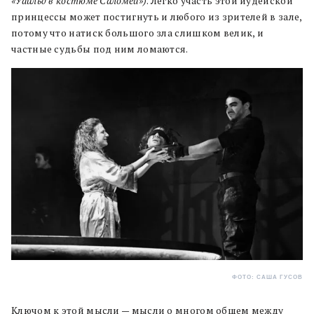
«Уайльд в костюме Саломеи»)
. Легко участь этой иудейской
принцессы может постигнуть и любого из зрителей в зале,
потому что натиск большого зла слишком велик, и
частные судьбы под ним ломаются.
ФОТО: САША ГУСОВ
Ключом к этой мысли — мысли о многом общем между