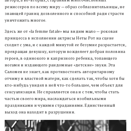
режиссеров по всему миру — образ соблазнительницы, не
знающей границ дозволенного и способной ради страсти
уничтожить многое.
Здесь же от «la femme fatale» мы видим мало — роковая
принцесса в исполнении актрисы Неты Рот на сцене
сходит с ума, и с каждой минутой ее безумие разрастается,
превращая девушку, которую вожделеет добрая половина
героев, в одинокого и капризного ребенка, топающего
ногами и издающего рандомные «детские» звуки. Эта
Саломея не знает, как противостоять авторитарному
отчиму и властной матери, как сделать так, чтобы хотя бы
кто-нибудь увидел в ней что-то большее, чем объект для
сексуализации. Не справляется она и с тем, чтобы стать
частью своего мира, наслаждаться изобильными
праздниками и чужими страданиями. Единственный
выход она находит в разрушении.