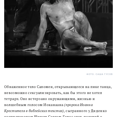
ФОТО: САША ГУСОВ
Обнаженное тело Саломеи, открывающееся на пике танца,
невозможно сексуализировать, как бы этого не хотел
тетрарх. Оно истерзано окружающими, жизнью и
волшебным голосом Иоканаана
(пророка Иоанна
Крестителя в библейских текстах),
сыгранного у Диденко
контратенором Широм Саягом. Голос этот, поющий о