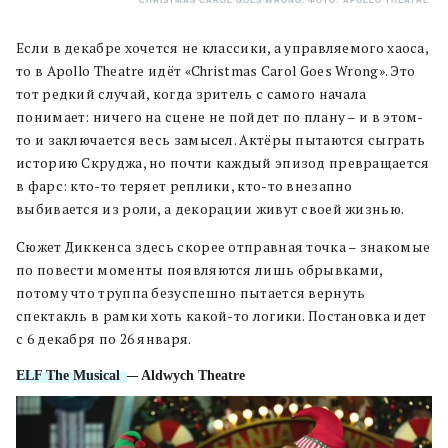
CHRISTMAS CAROL GOES WRONG. ФОТО: APOLLO THEATRE
Если в декабре хочется не классики, а управляемого хаоса,
то в Apollo Theatre идёт «Christmas Carol Goes Wrong». Это
тот редкий случай, когда зритель с самого начала
понимает: ничего на сцене не пойдет по плану – и в этом-
то и заключается весь замысел. Актёры пытаются сыграть
историю Скруджа, но почти каждый эпизод превращается
в фарс: кто-то теряет реплики, кто-то внезапно
выбивается из роли, а декорации живут своей жизнью.
Сюжет Диккенса здесь скорее отправная точка – знакомые
по повести моменты появляются лишь обрывками,
потому что труппа безуспешно пытается вернуть
спектакль в рамки хоть какой-то логики. Постановка идет
с 6 декабря по 26 января.
ELF The Musical
— Aldwych Theatre