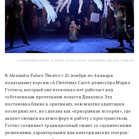
A CHRISTMAS CAROL: A GHOST STORY. ФОТО: ALEXANDRA PALACE THEATRE
В Alexandra Palace Theatre с 21 ноября по 4 января
показывают версию «A Christmas Carol» режиссёра Марка
Гэттиса, который уже несколько лет работает над
собственным прочтением повести Диккенса. Эта
постановка ближе к оригиналу, чем многие адаптации
последних лет, но сделана как «призрачная история», где
акцент смещен на атмосферу и работу с пространством.
Гэттис соединяет традиционный сюжет со сценическими
решениями, характерными для викторианских театров: