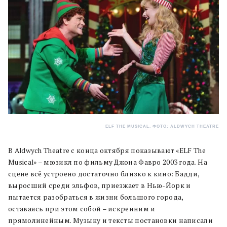
ELF THE MUSICAL. ФОТО: ALDWYCH THEATRE
В Aldwych Theatre с конца октября показывают «ELF The
Musical» – мюзикл по фильму Джона Фавро 2003 года. На
сцене всё устроено достаточно близко к кино: Бадди,
выросший среди эльфов, приезжает в Нью-Йорк и
пытается разобраться в жизни большого города,
оставаясь при этом собой – искренним и
прямолинейным. Музыку и тексты постановки написали