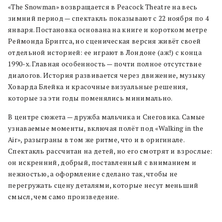
«The Snowman» возвращается в Peacock Theatre на весь
зимний период — спектакль показывают с 22 ноября по 4
января. Постановка основана на книге и коротком метре
Реймонда Бриггса, но сценическая версия живёт своей
отдельной историей: ее играют в Лондоне (аж!) с конца
1990-х. Главная особенность — почти полное отсутствие
диалогов. История развивается через движение, музыку
Ховарда Блейка и красочные визуальные решения,
которые за эти годы поменялись минимально.
В центре сюжета — дружба мальчика и Снеговика. Самые
узнаваемые моменты, включая полёт под «Walking in the
Air», разыграны в том же ритме, что и в оригинале.
Спектакль рассчитан на детей, но его смотрят и взрослые:
он искренний, добрый, поставленный с вниманием и
нежностью, а оформление сделано так, чтобы не
перегружать сцену деталями, которые несут меньший
смысл, чем само произведение.