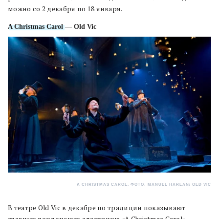
можно со 2 декабря по 18 января.
A Christmas Carol
— Old Vic
A CHRISTMAS CAROL. ФОТО: MANUEL HARLAN/ OLD VIC
В театре Old Vic в декабре по традиции показывают
главную лондонскую адаптацию «A Christmas Carol».