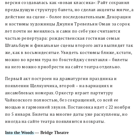
версия создавалась как «новая классика»: Райт сохранил
предыдущую структуру балета, но сделал акценты мягче, а
действие на сцене – более последовательным. Декорации
и костюмы художницы Джулии Тревельян Оман за сорок
лет почти не менялись и сами по себе уже считаются
частью репертуара: рождественская гостиная семьи
Штальбаум и финальные сцены второго акта выглядят так
же, как в восьмидесятые. Увидеть костюмы ближе, кстати,
можно во время тура по бэкстейджу спектакля – билеты
на него можно приобрести на сайте театра отдельно.
Первый акт построен на драматургии праздника и
появлении Щелкунчика, второй – на вариациях и
ансамблевых номерах. Оркестр играет партитуру
Чайковского полностью, без сокращений, со всей ее
мощью и гармонией звуков. Постановка идет с 22 ноября
по 5 января. Билеты на многие даты уже раскуплены, но
иногда на сайте театра появляются возвраты.
Into the Woods
— Bridge Theatre