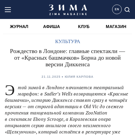
EN
ЖУРНАЛ
АФИША
КЛУБ
МАГАЗИН
КУЛЬТУРА
Рождество в Лондоне: главные спектакли —
от «Красных башмачков» Борна до новой
версии Диккенса
21.11.2025
ЮЛИЯ КАРПОВА
Э
той зимой в Лондоне начинается театральный
марафон: в Sadler’s Wells возвращаются «Красные
башмачки», историю Диккенса ставят сразу в четырёх
версиях — от строгой адаптации в Old Vic до свежего
прочтения танцевальной компании ZooNation
в спектакле Ebony Scrooge, а Королевская опера
открывает серию аншлагов своего неизменного
«Щелкунчика», который остаётся в репертуаре уже