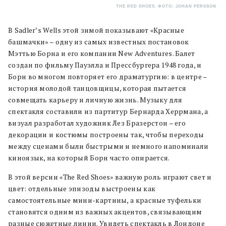
THE RED SHOES. ФОТО: JOHAN PERSSON
В Sadler’s Wells этой зимой показывают «Красные
башмачки» – одну из самых известных постановок
Мэттью Борна и его компании New Adventures. Балет
создан по фильму Пауэлла и Прессбургера 1948 года, и
Борн во многом повторяет его драматургию: в центре –
история молодой танцовщицы, которая пытается
совмещать карьеру и личную жизнь. Музыку для
спектакля составили из партитур Бернарда Херрмана, а
визуал разработал художник Лез Бразерстон – его
декорации и костюмы построены так, чтобы переходы
между сценами были быстрыми и немного напоминали
киноязык, на который Борн часто опирается.
В этой версии «The Red Shoes» важную роль играют свет и
цвет: отдельные эпизоды выстроены как
самостоятельные мини-картины, а красные туфельки
становятся одним из важных акцентов, связывающим
разные сюжетные линии. Увидеть спектакль в Лондоне