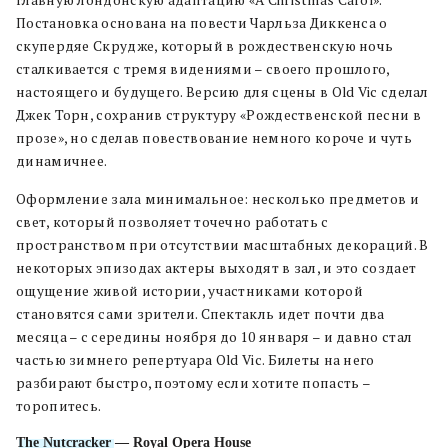
Постановка основана на повести Чарльза Диккенса о
скупердяе Скрудже, который в рождественскую ночь
сталкивается с тремя видениями – своего прошлого,
настоящего и будущего. Версию для сцены в Old Vic сделал
Джек Торн, сохранив структуру «Рождественской песни в
прозе», но сделав повествование немного короче и чуть
динамичнее.
Оформление зала минимальное: несколько предметов и
свет, который позволяет точечно работать с
пространством при отсутствии масштабных декораций. В
некоторых эпизодах актеры выходят в зал, и это создает
ощущение живой истории, участниками которой
становятся сами зрители. Спектакль идет почти два
месяца – с середины ноября до 10 января – и давно стал
частью зимнего репертуара Old Vic. Билеты на него
разбирают быстро, поэтому если хотите попасть –
торопитесь.
The Nutcracker
— Royal Opera House