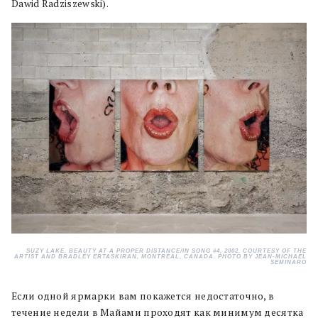
Dawid Radziszewski).
SUZY LAKE, BEAUTY AT A PROPER DISTANCE/IN SONG #4, 2002. COURTESY OF THE
ARTIST AND BRADLEY ERTASKIRAN, MONTREAL, CANADA. PHOTO BY JEAN-MICHAEL
SEMINARO
Если одной ярмарки вам покажется недостаточно, в
течение недели в Майами проходят как минимум десятка