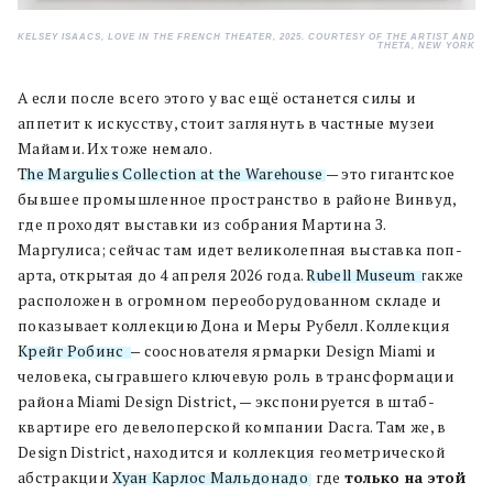
KELSEY ISAACS, LOVE IN THE FRENCH THEATER, 2025. COURTESY OF THE ARTIST AND
THETA, NEW YORK
А если после всего этого у вас ещё останется силы и
аппетит к искусству, стоит заглянуть в частные музеи
Майами. Их тоже немало.
The Margulies Collection at the Warehouse
— это гигантское
бывшее промышленное пространство в районе Винвуд,
где проходят выставки из собрания Мартина З.
Маргулиса; сейчас там идет великолепная выставка поп-
арта, открытая до 4 апреля 2026 года.
Rubell Museum
также
расположен в огромном переоборудованном складе и
показывает коллекцию Дона и Меры Рубелл. Коллекция
Крейг Робинс
— сооснователя ярмарки Design Miami и
человека, сыгравшего ключевую роль в трансформации
района Miami Design District, — экспонируется в штаб-
квартире его девелоперской компании Dacra. Там же, в
Design District, находится и коллекция геометрической
абстракции
Хуан Карлос Мальдонадо
, где
только на этой