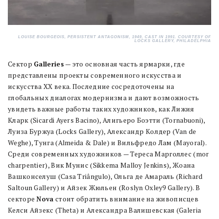
LOUISE BOURGEOIS, PERSISTENT ANTAGONISM, 1949, CAST IN 1991. COURTESY OF
LOCKS GALLERY, PHILADELPHIA
Сектор
Galleries
— это основная часть ярмарки, где
представлены проекты современного искусства и
искусства XX века. Последние сосредоточены на
глобальных диалогах модернизма и дают возможность
увидеть важные работы таких художников, как Лижия
Кларк (Sicardi Ayers Bacino), Алигьеро Боэтти (Tornabuoni),
Луиза Буржуа (Locks Gallery), Александр Колдер (Van de
Weghe), Тунга (Almeida & Dale) и Вильфредо Лам (Mayoral).
Среди современных художников — Тереса Марголлес (mor
charpentier), Вик Мунис (Sikkema Malloy Jenkins), Жоана
Вашконселуш (Casa Triângulo), Ольга де Амараль (Richard
Saltoun Gallery) и Айзек Жюльен (Roslyn Oxley9 Gallery). В
секторе
Nova
стоит обратить внимание на живописцев
Келси Айзекс (Theta) и Александра Валишевская (Galeria