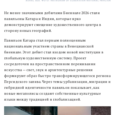
AURAL SEA. ФОТО: INSTAGRAM OF UZBEKISTAN NATIONAL PAVILION
Не менее значимыми дебютами Биеннале 2026 стали
павильоны Катара и Индии, которые ярко
демонстрируют смещение художественного центра в
сторону новых географий.
Павильон Катара стал первым полноценным
национальным участием страны в Венецианской
биеннале. Этот дебют стал входом новой институции в
глобальную художественную систему. Проект
сосредоточен на пространственном переживании
искусства — свет, звук и архитектурные решения
формируют образ быстро трансформирующегося региона
Персидского залива. Через темы урбанизации, миграции и
гибридной идентичности павильон показывает, как
новые мегаполисы создают собственные культурные
языки между традицией и глобализацией.