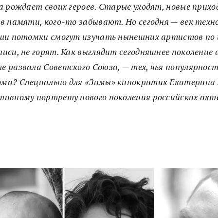
а рождает своих героев. Старые уходят, новые прих
в памяти, кого-то забывают. Но сегодня — век техно
аши потомки смогут изучать нынешних артистов по
писи, не горят. Как выглядит сегодняшнее поколение
е развала Советского Союза, — тех, чья популярнос
ома? Специально для «Зимы» кинокритик Екатерина
ктивному портрету нового поколения российских ак