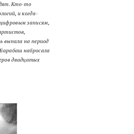
одят. Кто-то
логий, и когда-
 цифровым записям,
 артистов,
ть выпала на период
 Барабаш набросала
теров двадцатых