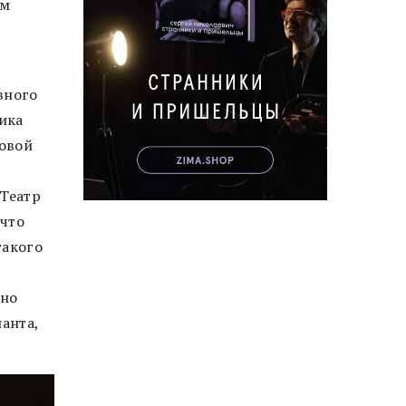
им
вного
ика
ловой
 Театр
 что
такого
ьно
анта,