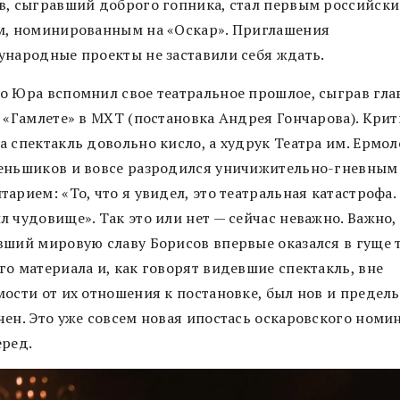
в, сыгравший доброго гопника, стал первым российск
м, номинированным на «Оскар». Приглашения
ународные проекты не заставили себя ждать.
о Юра вспомнил свое театральное прошлое, сыграв гла
в «Гамлете» в МХТ (постановка Андрея Гончарова). Крит
а спектакль довольно кисло, а худрук Театра им. Ермо
еньшиков и вовсе разродился уничижительно-гневным
арием: «То, что я увидел, это театральная катастрофа.
 чудовище». Так это или нет — сейчас неважно. Важно,
вший мировую славу Борисов впервые оказался в гуще 
го материала и, как говорят видевшие спектакль, вне
мости от их отношения к постановке, был нов и предел
чен. Это уже совсем новая ипостась оскаровского номин
еред.