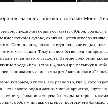
орисов: на роль гопника с глазами Моны Ли
орисов, предпочитающий оставаться Юрой, родился в
 подмосковном Реутове, окончил Щепкинское училище, 
ал в «Сатириконе», но еще в студенческие годы понял,
— не его место силы. Тому поспособствовали кинорежис
ившие талантливого студента. Первые роли были крош
мянные вроде «паж Петра II», зато Юра мелькнул в неб
ного гопника аж у самого Андрея Звягинцева в «Елене»
теры, которым, кажется, все равно что, где, у кого играт
к — это своего рода диагноз многих артистов, внутрен
екаемое требование актерской натуры, которое выше л
о вкуса. Юра — из таких актеров, поэтому его фильмог