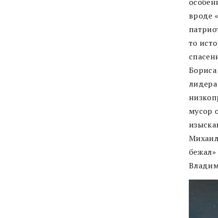
особен
вроде 
патрио
то ист
спасен
Бориса 
лидера
низкоп
мусор 
изыска
Михаил
бежал»
Владим