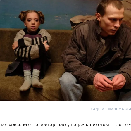
КАДР ИЗ ФИЛЬМА «БЫ
плевался, кто-то восторгался, но речь не о том — а о том