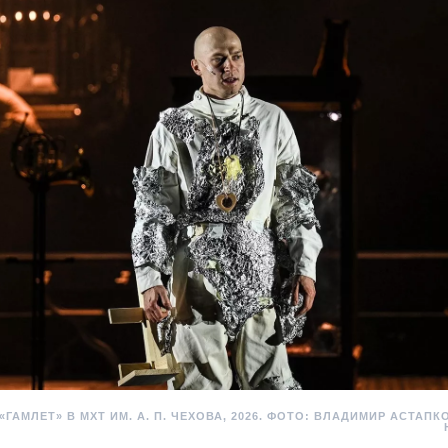
«ГАМЛЕТ» В МХТ ИМ. А. П. ЧЕХОВА, 2026. ФОТО: ВЛАДИМИР АСТАП