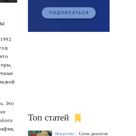
зы
 1992
год
 что
серы,
ечные
ольшой
.
ь. Это
нее
Топ статей
юбого
рафия,
Искусство /
Сезон диалогов: