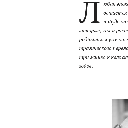
Л
юбая эпох
остается 
нибудь н
которые, как и руко
родившихся уже посл
трагического перел
три эскиза к колле
годов.