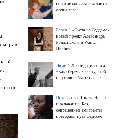
ал
главные мировые выставки
осени-зимы
Блоги /
«Охота на Саддама»:
а
новый проект Александра
Роднянского и Warner
 сыграв
Brothers
ьный
Люди /
Леонид Десятников:
вид
«Как сберечь красоту, чтоб
не уходила бы от нас…»
»
коногов
Интересно /
Гомер, Нолан
и релоканты. Как
современные эмигранты
повторяют путь Одиссея