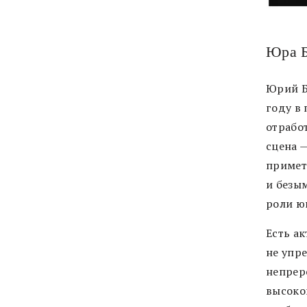
Юра Б
Юрий Б
году в
отработ
сцена 
примет
и безы
роли ю
Есть ак
не упре
непрер
высоког