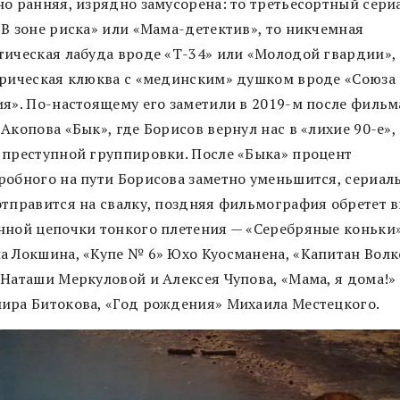
но ранняя, изрядно замусорена: то третьесортный сери
«В зоне риска» или «Мама-детектив», то никчемная
тическая лабуда вроде «Т-34» или «Молодой гвардии»,
орическая клюква с «мединским» душком вроде «Союза
ия». По-настоящему его заметили в 2019-м после фильм
Акопова «Бык», где Борисов вернул нас в «лихие 90-е»,
 преступной группировки. После «Быка» процент
робного на пути Борисова заметно уменьшится, сериал
отправится на свалку, поздняя фильмография обретет 
нной цепочки тонкого плетения — «Серебряные коньки
а Локшина, «Купе № 6» Юхо Куосманена, «Капитан Вол
 Наташи Меркуловой и Алексея Чупова, «Мама, я дома!»
ира Битокова, «Год рождения» Михаила Местецкого.