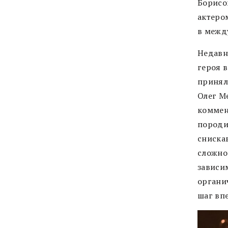
Борисо
актеро
в межд
Недавн
героя 
принял
Олег М
коммент
породил
сниска
сложно
зависи
органи
шаг вп