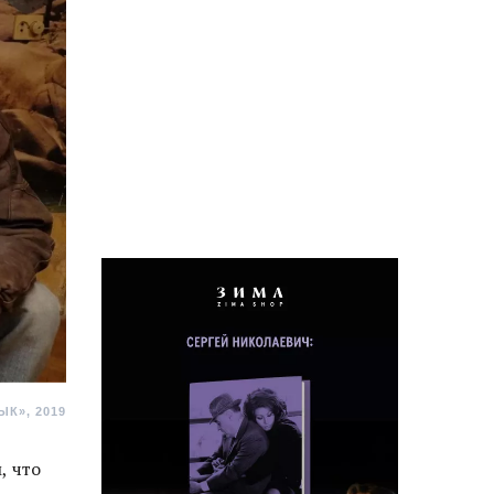
К», 2019
, что