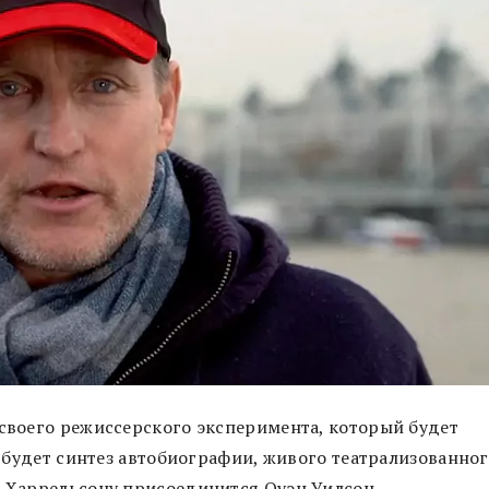
 своего режиссерского эксперимента, который будет
то будет синтез автобиографии, живого театрализованно
к Харрельсону присоединится Оуэн Уилсон.