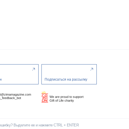
н
Подписаться на рассылку
ct@zimamagazine.com
We are proud to support
_feedback_bot
Gift of Life charity
ошибку? Выделите ее и нажмите CTRL + ENTER