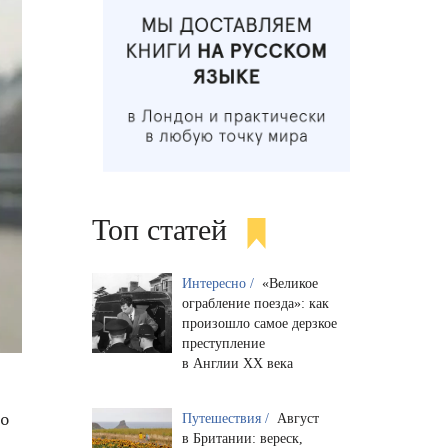
Топ статей
Интересно /
«Великое
ограбление поезда»: как
произошло самое дерзкое
преступление
в Англии XX века
го
Путешествия /
Август
в Британии: вереск,